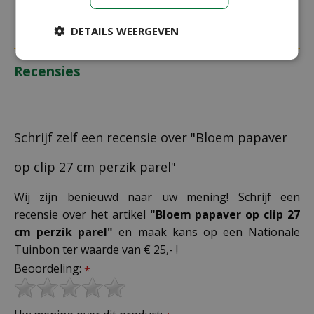
DETAILS WEERGEVEN
Recensies
Schrijf zelf een recensie over "Bloem papaver
op clip 27 cm perzik parel"
Wij zijn benieuwd naar uw mening! Schrijf een
recensie over het artikel
"Bloem papaver op clip 27
cm perzik parel"
en maak kans op een Nationale
Tuinbon ter waarde van € 25,- !
Beoordeling:
*