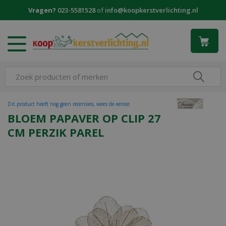
G
Vragen?
023-5581528
of
info@koopkerstverlichting.nl
a
n
a
a
r
c
o
n
t
Dit product heeft nog geen recensies, wees de eerste
e
BLOEM PAPAVER OP CLIP 27
n
CM PERZIK PAREL
t