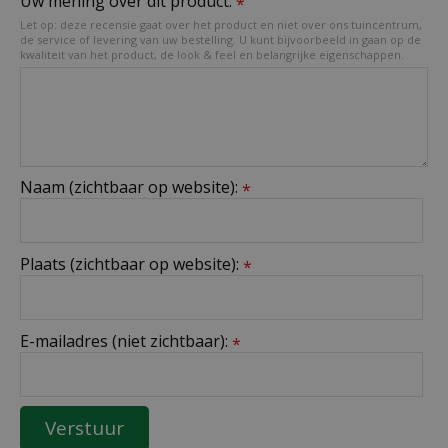
Uw mening over dit product:
*
Let op: deze recensie gaat over het product en niet over ons tuincentrum,
de service of levering van uw bestelling. U kunt bijvoorbeeld in gaan op de
kwaliteit van het product, de look & feel en belangrijke eigenschappen.
Naam (zichtbaar op website):
*
Plaats (zichtbaar op website):
*
E-mailadres (niet zichtbaar):
*