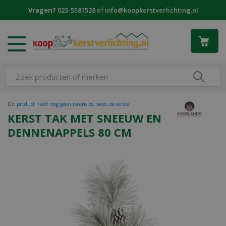
G
Vragen?
023-5581528
of
info@koopkerstverlichting.nl
a
n
a
a
r
c
o
n
t
Dit product heeft nog geen recensies, wees de eerste
e
KERST TAK MET SNEEUW EN
n
DENNENAPPELS 80 CM
t