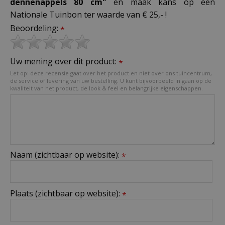
dennenappels 80 cm"
en maak kans op een
Nationale Tuinbon ter waarde van € 25,- !
Beoordeling:
*
Uw mening over dit product:
*
Let op: deze recensie gaat over het product en niet over ons tuincentrum,
de service of levering van uw bestelling. U kunt bijvoorbeeld in gaan op de
kwaliteit van het product, de look & feel en belangrijke eigenschappen.
Naam (zichtbaar op website):
*
Plaats (zichtbaar op website):
*