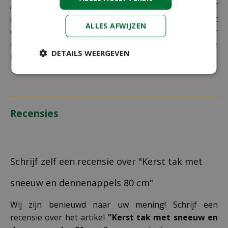
Als je je pakket niet ophaalt bij een PostNL-punt of
een verkeerd afleveradres invult, zijn wij genoodzaakt
ALLES AFWIJZEN
extra kosten in rekening te brengen. Controleer
daarom altijd goed je adresgegevens voordat je je
DETAILS WEERGEVEN
bestelling plaatst.
Recensies
Schrijf zelf een recensie over "Kerst tak met
sneeuw en dennenappels 80 cm"
Wij zijn benieuwd naar uw mening! Schrijf een
recensie over het artikel
"Kerst tak met sneeuw en