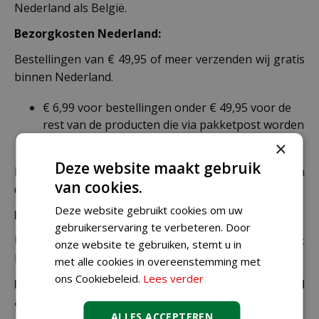
Nederland als België.
Bezorgkosten Nederland:
Bestellingen van € 49,95 of meer verzenden wij gratis
binnen Nederland.
€ 6,99 voor bestellingen onder € 49,95 voor de
rest van de producten die via pakketpost worden
verzonden.
×
Deze website maakt gebruik
De juiste verzendkosten worden in de laatste stap van
van cookies.
de winkelwagen berekend.
Deze website gebruikt cookies om uw
Bezorgkosten overige landen:
gebruikerservaring te verbeteren. Door
Uiteraard verzenden wij ook buiten Nederland,
bekijk
onze website te gebruiken, stemt u in
hier de verzendkosten.
met alle cookies in overeenstemming met
ons Cookiebeleid.
Lees verder
Let op: extra kosten bij niet ophalen of verkeerd
adres
ALLES ACCEPTEREN