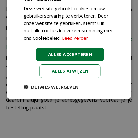
Deze website gebruikt cookies om uw
De juiste verzendkosten worden in de laatste stap van
gebruikerservaring te verbeteren. Door
de winkelwagen berekend.
onze website te gebruiken, stemt u in
Bezorgkosten overige landen:
met alle cookies in overeenstemming met
ons Cookiebeleid.
Lees verder
Uiteraard verzenden wij ook buiten Nederland,
bekijk
hier de verzendkosten.
ALLES ACCEPTEREN
Let op: extra kosten bij niet ophalen of verkeerd
adres
ALLES AFWIJZEN
Als je je pakket niet ophaalt bij een PostNL-punt of
een verkeerd afleveradres invult, zijn wij genoodzaakt
DETAILS WEERGEVEN
extra kosten in rekening te brengen. Controleer
daarom altijd goed je adresgegevens voordat je je
bestelling plaatst.