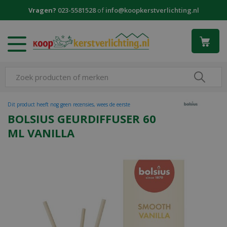
G
Vragen?
023-5581528
of
info@koopkerstverlichting.nl
a
n
a
a
r
c
o
n
t
Dit product heeft nog geen recensies, wees de eerste
e
BOLSIUS GEURDIFFUSER 60
n
ML VANILLA
t