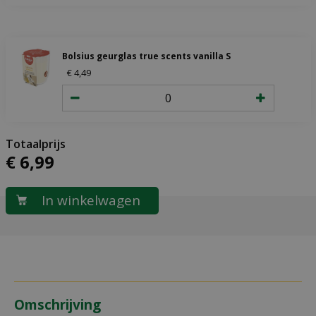
Bolsius geurglas true scents vanilla S
€
4
,
49
€
6
,
99
Omschrijving