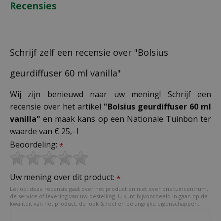
Recensies
Schrijf zelf een recensie over "Bolsius
geurdiffuser 60 ml vanilla"
Wij zijn benieuwd naar uw mening! Schrijf een
recensie over het artikel
"Bolsius geurdiffuser 60 ml
vanilla"
en maak kans op een Nationale Tuinbon ter
waarde van € 25,- !
Beoordeling:
*
Uw mening over dit product:
*
Let op: deze recensie gaat over het product en niet over ons tuincentrum,
de service of levering van uw bestelling. U kunt bijvoorbeeld in gaan op de
kwaliteit van het product, de look & feel en belangrijke eigenschappen.