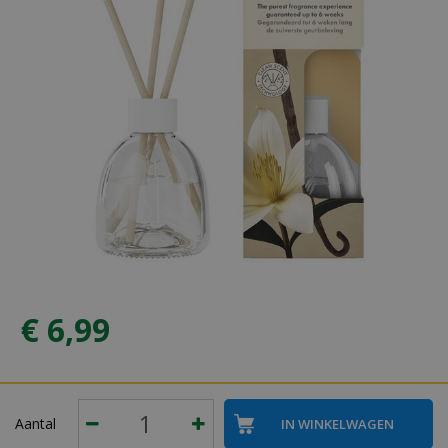
€
6
,
99
Aantal