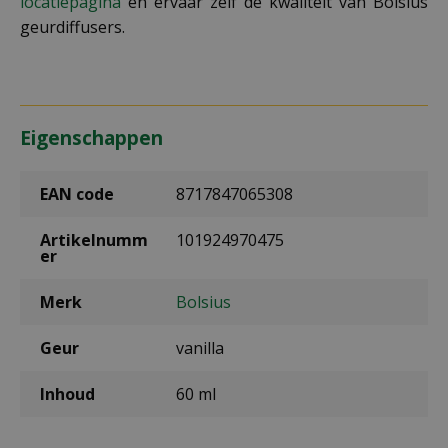
locatiepagina
en ervaar zelf de kwaliteit van Bolsius
geurdiffusers.
Eigenschappen
EAN code
8717847065308
Artikelnumm
101924970475
er
Merk
Bolsius
Geur
vanilla
Inhoud
60 ml