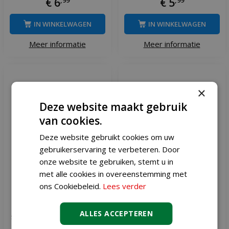
€
6
€
5
IN WINKELWAGEN
IN WINKELWAGEN
Meer informatie
Meer informatie
×
Deze website maakt gebruik
van cookies.
Deze website gebruikt cookies om uw
gebruikerservaring te verbeteren. Door
onze website te gebruiken, stemt u in
met alle cookies in overeenstemming met
ons Cookiebeleid.
Lees verder
Bolsius geurtheelicht true
Bolsius clearcup theelicht
ALLES ACCEPTEREN
scents oud wood 18 stuks
maxi 12 stuks