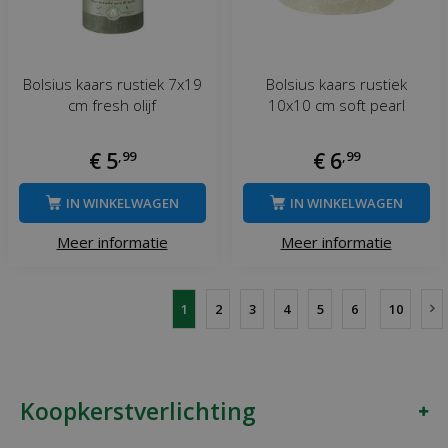
Bolsius kaars rustiek 7x19
Bolsius kaars rustiek
cm fresh olijf
10x10 cm soft pearl
€
5
,
99
€
6
,
99
IN WINKELWAGEN
IN WINKELWAGEN
Meer informatie
Meer informatie
1
2
3
4
5
6
10
Koopkerstverlichting