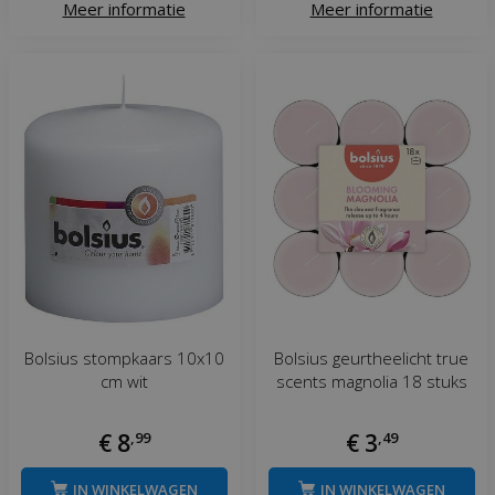
Meer informatie
Meer informatie
Bolsius stompkaars 10x10
Bolsius geurtheelicht true
cm wit
scents magnolia 18 stuks
€
8
,
99
€
3
,
49
IN WINKELWAGEN
IN WINKELWAGEN