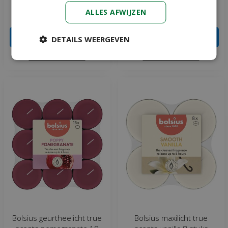
ALLES AFWIJZEN
€
3
,
49
€
7
,
49
IN WINKELWAGEN
IN WINKELWAGEN
DETAILS WEERGEVEN
Meer informatie
Meer informatie
Bolsius geurtheelicht true
Bolsius maxilicht true