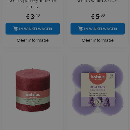
scents pomegranate 18
scents vanilla 8 stuks
stuks
€
3
,
49
€
5
,
99
IN WINKELWAGEN
IN WINKELWAGEN
Meer informatie
Meer informatie