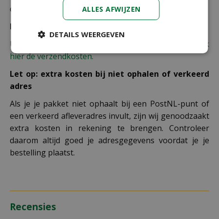
de winkelwagen berekend.
ALLES AFWIJZEN
Bezorgkosten overige landen:
DETAILS WEERGEVEN
Uiteraard verzenden wij ook buiten Nederland,
bekijk
hier de verzendkosten.
Let op: extra kosten bij niet ophalen of verkeerd
adres
Als je je pakket niet ophaalt bij een PostNL-punt of
een verkeerd afleveradres invult, zijn wij genoodzaakt
extra kosten in rekening te brengen. Controleer
daarom altijd goed je adresgegevens voordat je je
bestelling plaatst.
Recensies