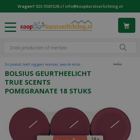
G
Vragen?
023-5581528
of
info@koopkerstverlichting.nl
a
n
a
a
r
c
o
n
t
Dit product heeft nog geen recensies, wees de eerste
e
BOLSIUS GEURTHEELICHT
n
TRUE SCENTS
t
POMEGRANATE 18 STUKS