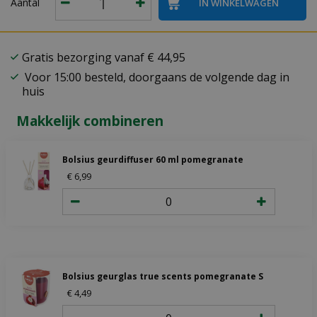
Aantal
Gratis bezorging vanaf € 44,95
Voor 15:00 besteld, doorgaans de volgende dag in
huis
Makkelijk combineren
Bolsius geurdiffuser 60 ml pomegranate
€
6
,
99
Bolsius geurglas true scents pomegranate S
€
4
,
49