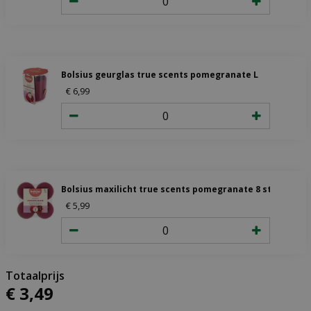
Bolsius geurglas true scents pomegranate L
€
6
,
99
Bolsius maxilicht true scents pomegranate 8 stuks
€
5
,
99
€
3
,
49