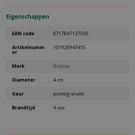
Eigenschappen
EAN code
8717847137500
Artikelnumm
101926943415
er
Merk
Bolsius
Diameter
4 cm
Geur
pomegranate
Brandtijd
4 uur