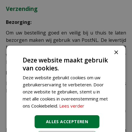
Verzending
Bezorging:
Om uw bestelling goed en veilig bij u thuis te laten
bezorgen maken wij gebruik van PostNL. De levertijd
bedraagt doorgaans tussen de 1 en 2
×
werkdagen. Deze bezorgtijd geldt zowel voor
Deze website maakt gebruik
Nederland als België.
van cookies.
Bezorgkosten Nederland:
Deze website gebruikt cookies om uw
Bestellingen van € 49,95 of meer verzenden wij gratis
gebruikerservaring te verbeteren. Door
binnen Nederland.
onze website te gebruiken, stemt u in
met alle cookies in overeenstemming met
€ 6,99 voor bestellingen onder € 49,95 voor de
ons Cookiebeleid.
Lees verder
rest van de producten die via pakketpost worden
verzonden.
ALLES ACCEPTEREN
De juiste verzendkosten worden in de laatste stap van