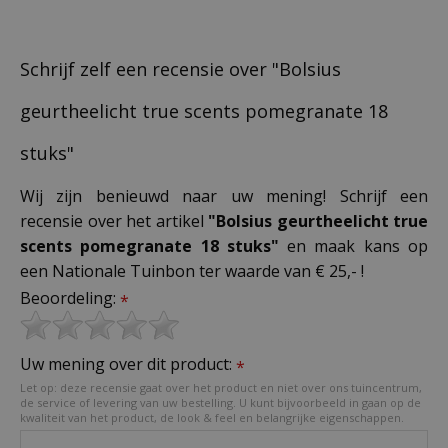
Schrijf zelf een recensie over "Bolsius
geurtheelicht true scents pomegranate 18
stuks"
Wij zijn benieuwd naar uw mening! Schrijf een
recensie over het artikel
"Bolsius geurtheelicht true
scents pomegranate 18 stuks"
en maak kans op
een Nationale Tuinbon ter waarde van € 25,- !
Beoordeling:
*
Uw mening over dit product:
*
Let op: deze recensie gaat over het product en niet over ons tuincentrum,
de service of levering van uw bestelling. U kunt bijvoorbeeld in gaan op de
kwaliteit van het product, de look & feel en belangrijke eigenschappen.