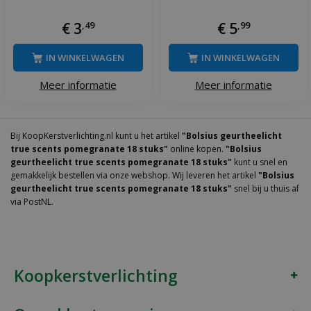
€
3
,
49
€
5
,
99
IN WINKELWAGEN
IN WINKELWAGEN
Meer informatie
Meer informatie
Bij KoopKerstverlichting.nl kunt u het artikel
"Bolsius geurtheelicht
true scents pomegranate 18 stuks"
online kopen.
"Bolsius
geurtheelicht true scents pomegranate 18 stuks"
kunt u snel en
gemakkelijk bestellen via onze webshop. Wij leveren het artikel
"Bolsius
geurtheelicht true scents pomegranate 18 stuks"
snel bij u thuis af
via PostNL.
Koopkerstverlichting