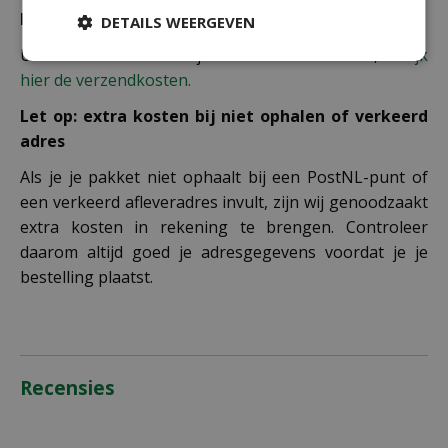
Bezorgkosten overige landen:
DETAILS WEERGEVEN
Uiteraard verzenden wij ook buiten Nederland,
bekijk
hier de verzendkosten.
Let op: extra kosten bij niet ophalen of verkeerd
adres
Als je je pakket niet ophaalt bij een PostNL-punt of
een verkeerd afleveradres invult, zijn wij genoodzaakt
extra kosten in rekening te brengen. Controleer
daarom altijd goed je adresgegevens voordat je je
bestelling plaatst.
Recensies