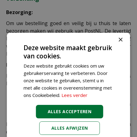
Bezorging:
Om uw bestelling goed en veilig bij u thuis te laten
bezorgen maken wij gebruik van PostNL. De levertijd
×
bedraagt doorgaans tussen de 1 en 2
werkdagen. Deze bezorgtijd geldt zowel voor
Deze website maakt gebruik
Nederland als België.
van cookies.
Bezorgkosten Nederland:
Deze website gebruikt cookies om uw
gebruikerservaring te verbeteren. Door
Bestellingen van € 49,95 of meer verzenden wij gratis
onze website te gebruiken, stemt u in
binnen Nederland.
met alle cookies in overeenstemming met
ons Cookiebeleid.
Lees verder
€ 6,99 voor bestellingen onder € 49,95 voor de
rest van de producten die via pakketpost worden
verzonden.
ALLES ACCEPTEREN
De juiste verzendkosten worden in de laatste stap van
ALLES AFWIJZEN
de winkelwagen berekend.