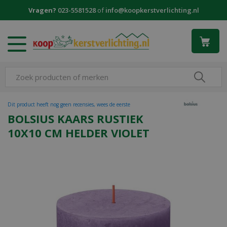
G
Vragen?
023-5581528
of
info@koopkerstverlichting.nl
a
n
a
a
r
c
o
n
t
Dit product heeft nog geen recensies, wees de eerste
e
BOLSIUS KAARS RUSTIEK
n
10X10 CM HELDER VIOLET
t