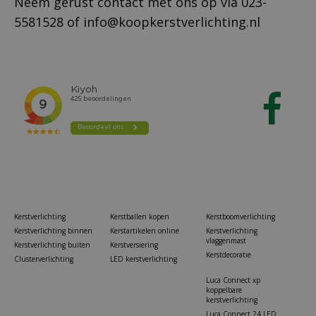
Neem gerust contact met ons op via
023-
5581528
of
info@koopkerstverlichting.nl
Kerstverlichting
Kerstballen kopen
Kerstboomverlichting
Kerstverlichting binnen
Kerstartikelen online
Kerstverlichting
vlaggenmast
Kerstverlichting buiten
Kerstversiering
Kerstdecoratie
Clusterverlichting
LED kerstverlichting
Luca Connect xp
koppelbare
kerstverlichting
Luca Connect 24 LED