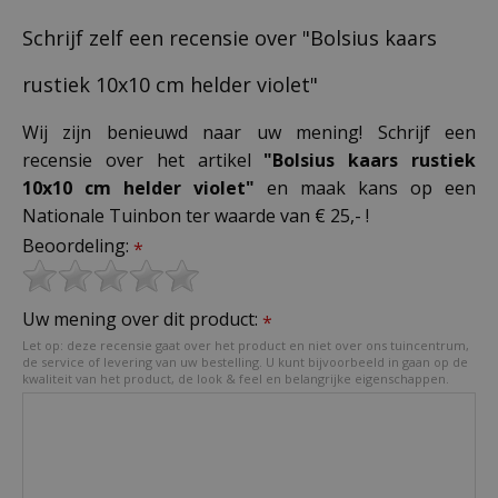
Schrijf zelf een recensie over "Bolsius kaars
rustiek 10x10 cm helder violet"
Wij zijn benieuwd naar uw mening! Schrijf een
recensie over het artikel
"Bolsius kaars rustiek
10x10 cm helder violet"
en maak kans op een
Nationale Tuinbon ter waarde van € 25,- !
Beoordeling:
*
Uw mening over dit product:
*
Let op: deze recensie gaat over het product en niet over ons tuincentrum,
de service of levering van uw bestelling. U kunt bijvoorbeeld in gaan op de
kwaliteit van het product, de look & feel en belangrijke eigenschappen.