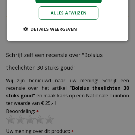
ALLES AFWIJZEN
Recensies
DETAILS WEERGEVEN
Schrijf zelf een recensie over "Bolsius
theelichten 30 stuks goud"
Wij zijn benieuwd naar uw mening! Schrijf een
recensie over het artikel
"Bolsius theelichten 30
stuks goud"
en maak kans op een Nationale Tuinbon
ter waarde van € 25,- !
Beoordeling:
*
Uw mening over dit product:
*