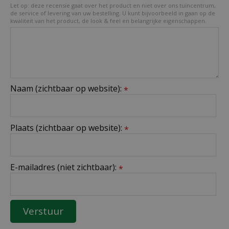
Let op: deze recensie gaat over het product en niet over ons tuincentrum,
de service of levering van uw bestelling. U kunt bijvoorbeeld in gaan op de
kwaliteit van het product, de look & feel en belangrijke eigenschappen.
Naam (zichtbaar op website):
*
Plaats (zichtbaar op website):
*
E-mailadres (niet zichtbaar):
*