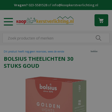
G
Vragen?
023-5581528
of
info@koopkerstverlichting.nl
a
n
a
a
r
c
o
n
t
Dit product heeft nog geen recensies, wees de eerste
e
BOLSIUS THEELICHTEN 30
n
STUKS GOUD
t