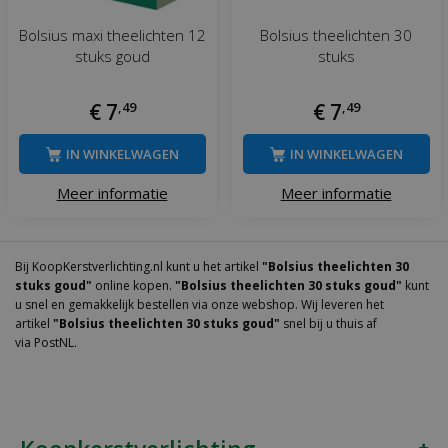
Bolsius maxi theelichten 12
Bolsius theelichten 30
stuks goud
stuks
€
7
,
49
€
7
,
49
IN WINKELWAGEN
IN WINKELWAGEN
Meer informatie
Meer informatie
Bij KoopKerstverlichting.nl kunt u het artikel
"Bolsius theelichten 30
stuks goud"
online kopen.
"Bolsius theelichten 30 stuks goud"
kunt
u snel en gemakkelijk bestellen via onze webshop. Wij leveren het
artikel
"Bolsius theelichten 30 stuks goud"
snel bij u thuis af
via PostNL.