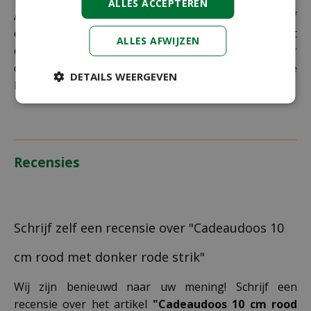
ALLES ACCEPTEREN
Als je je pakket niet ophaalt bij een PostNL-punt of
een verkeerd afleveradres invult, zijn wij genoodzaakt
ALLES AFWIJZEN
extra kosten in rekening te brengen. Controleer
daarom altijd goed je adresgegevens voordat je je
DETAILS WEERGEVEN
bestelling plaatst.
Recensies
Schrijf zelf een recensie over "Cadeaudoos 10
cm rood met donker rode strik"
Wij zijn benieuwd naar uw mening! Schrijf een
recensie over het artikel
"Cadeaudoos 10 cm rood