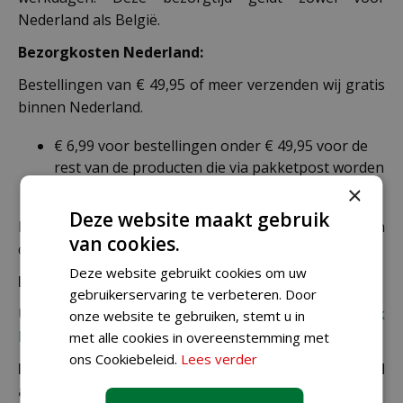
Nederland als België.
Bezorgkosten Nederland:
Bestellingen van € 49,95 of meer verzenden wij gratis
binnen Nederland.
€ 6,99 voor bestellingen onder € 49,95 voor de
rest van de producten die via pakketpost worden
verzonden.
×
Deze website maakt gebruik
De juiste verzendkosten worden in de laatste stap van
van cookies.
de winkelwagen berekend.
Deze website gebruikt cookies om uw
Bezorgkosten overige landen:
gebruikerservaring te verbeteren. Door
Uiteraard verzenden wij ook buiten Nederland,
bekijk
onze website te gebruiken, stemt u in
hier de verzendkosten.
met alle cookies in overeenstemming met
ons Cookiebeleid.
Lees verder
Let op: extra kosten bij niet ophalen of verkeerd
adres