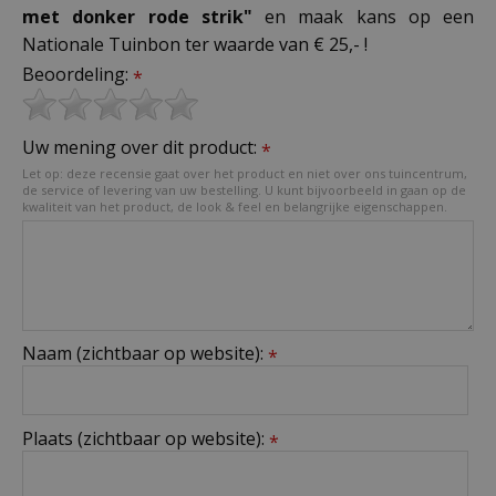
met donker rode strik"
en maak kans op een
Nationale Tuinbon ter waarde van € 25,- !
Beoordeling:
*
Uw mening over dit product:
*
Let op: deze recensie gaat over het product en niet over ons tuincentrum,
de service of levering van uw bestelling. U kunt bijvoorbeeld in gaan op de
kwaliteit van het product, de look & feel en belangrijke eigenschappen.
Naam (zichtbaar op website):
*
Plaats (zichtbaar op website):
*