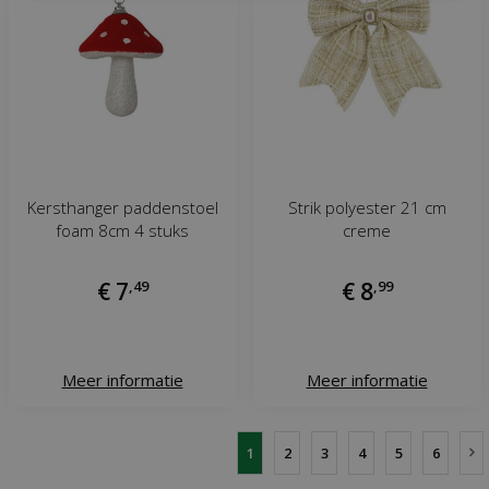
Kersthanger paddenstoel
Strik polyester 21 cm
foam 8cm 4 stuks
creme
€
7
,
49
€
8
,
99
Meer informatie
Meer informatie
1
2
3
4
5
6