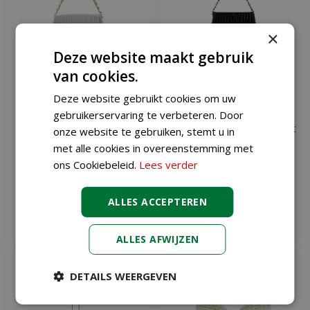
×
Deze website maakt gebruik
van cookies.
Deze website gebruikt cookies om uw
Kersthanger handtas
Kersthanger handtas
gebruikerservaring te verbeteren. Door
kunstleer 6x13x9 cm wit
kunstleer 6x13x9 cm zwart
onze website te gebruiken, stemt u in
met alle cookies in overeenstemming met
€
9
,
49
€
9
,
49
ons Cookiebeleid.
Lees verder
ALLES ACCEPTEREN
Meer informatie
Meer informatie
ALLES AFWIJZEN
DETAILS WEERGEVEN