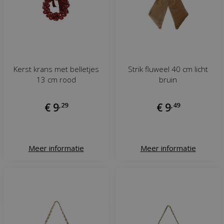
Kerst krans met belletjes
Strik fluweel 40 cm licht
13 cm rood
bruin
€
9
,
29
€
9
,
49
Meer informatie
Meer informatie