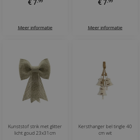
€
7
,
99
€
7
,
99
Meer informatie
Meer informatie
Kunststof strik met glitter
Kersthanger bel tingle 40
licht goud 23x31cm
cm wit