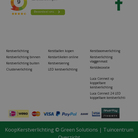
Kerstverlichting
Kerstballen kopen
Kerstboomverlichting
Kerstverlichting binnen
Kerstartikelen online
Kerstverlichting
vlaggenmast
Kerstverlichting buiten
Kerstversiering
Kerstdecoratie
Clusterverlichting
LED kerstverlichting
Luca Connect xp
koppelbare
kerstverlichting
Luca Connect 24 LED
koppelbare kerstverlichti
KoopKerstverlichting ©
Green Solutions
|
Tuincentrum
Overzicht