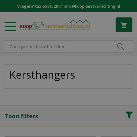
G
Vragen?
023-5581528
of
info@koopkerstverlichting.nl
a
n
a
a
r
c
o
n
t
e
Kersthangers
n
t
Toon filters