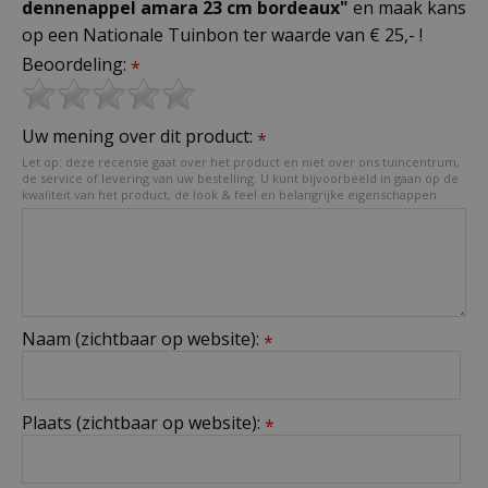
dennenappel amara 23 cm bordeaux"
en maak kans
op een Nationale Tuinbon ter waarde van € 25,- !
Beoordeling:
*
Uw mening over dit product:
*
Let op: deze recensie gaat over het product en niet over ons tuincentrum,
de service of levering van uw bestelling. U kunt bijvoorbeeld in gaan op de
kwaliteit van het product, de look & feel en belangrijke eigenschappen.
Naam (zichtbaar op website):
*
Plaats (zichtbaar op website):
*