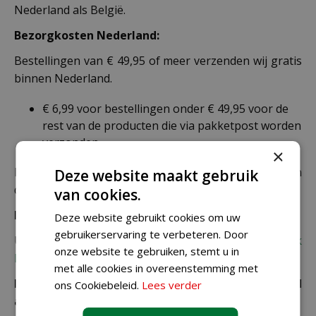
Nederland als België.
Bezorgkosten Nederland:
Bestellingen van € 49,95 of meer verzenden wij gratis
binnen Nederland.
€ 6,99 voor bestellingen onder € 49,95 voor de
rest van de producten die via pakketpost worden
verzonden.
×
De juiste verzendkosten worden in de laatste stap van
Deze website maakt gebruik
de winkelwagen berekend.
van cookies.
Bezorgkosten overige landen:
Deze website gebruikt cookies om uw
gebruikerservaring te verbeteren. Door
Uiteraard verzenden wij ook buiten Nederland,
bekijk
onze website te gebruiken, stemt u in
hier de verzendkosten.
met alle cookies in overeenstemming met
Let op: extra kosten bij niet ophalen of verkeerd
ons Cookiebeleid.
Lees verder
adres