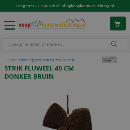
G
Vragen?
023-5581528
of
info@koopkerstverlichting.nl
a
n
a
a
r
c
o
n
t
Dit product heeft nog geen recensies, wees de eerste
e
STRIK FLUWEEL 40 CM
n
DONKER BRUIN
t