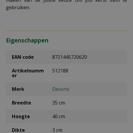
maken van de juiste keuze om jou kerst item te
gebruiken.
Eigenschappen
EAN code
8721445720620
Artikelnumm
512188
er
Merk
Decoris
Breedte
35 cm
Hoogte
40 cm
Dikte
3 cm