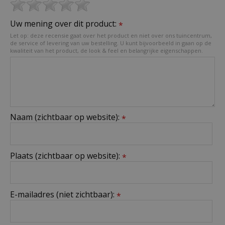
Uw mening over dit product:
*
Let op: deze recensie gaat over het product en niet over ons tuincentrum,
de service of levering van uw bestelling. U kunt bijvoorbeeld in gaan op de
kwaliteit van het product, de look & feel en belangrijke eigenschappen.
Naam (zichtbaar op website):
*
Plaats (zichtbaar op website):
*
E-mailadres (niet zichtbaar):
*