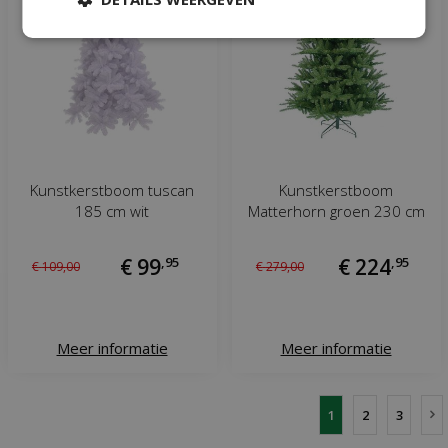
Kunstkerstboom tuscan
Kunstkerstboom
185 cm wit
Matterhorn groen 230 cm
€
99
,
95
€
224
,
95
€
109
,
00
€
279
,
00
Meer informatie
Meer informatie
1
2
3