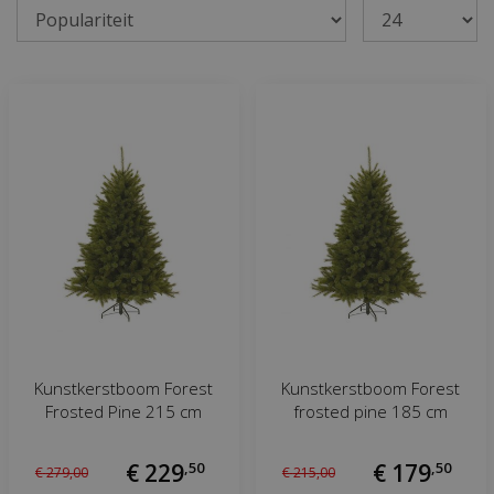
Kunstkerstboom Forest
Kunstkerstboom Forest
Frosted Pine 215 cm
frosted pine 185 cm
€
229
,
50
€
179
,
50
€
279
,
00
€
215
,
00