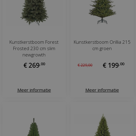
Kunstkerstboom Forest
Kunstkerstboom Orillia 215
Frosted 230 cm slim
cm groen
newgrowth
€
269
,
00
€
199
,
00
€
229
,
00
Meer informatie
Meer informatie