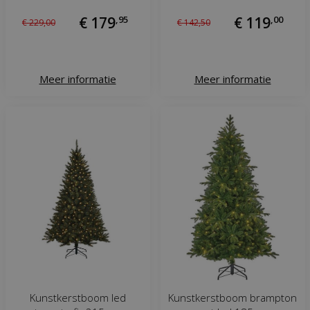
€
179
,
95
€
119
,
00
€
229
,
00
€
142
,
50
Meer informatie
Meer informatie
Kunstkerstboom led
Kunstkerstboom brampton