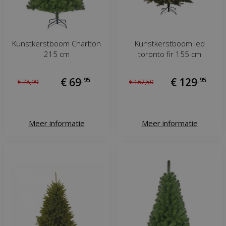
Kunstkerstboom Charlton
Kunstkerstboom led
215 cm
toronto fir 155 cm
€
69
,
95
€
129
,
95
€
78
,
99
€
167
,
50
Meer informatie
Meer informatie