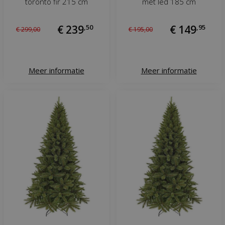
toronto fir 215 cm
met led 185 cm
€
239
,
50
€
149
,
95
€
299
,
00
€
195
,
00
Meer informatie
Meer informatie