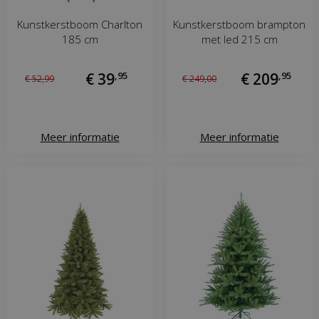
Kunstkerstboom Charlton
Kunstkerstboom brampton
185 cm
met led 215 cm
€
39
,
95
€
209
,
95
€
52
,
99
€
249
,
00
Meer informatie
Meer informatie