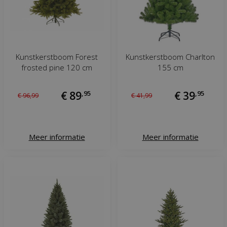
Kunstkerstboom Forest
Kunstkerstboom Charlton
frosted pine 120 cm
155 cm
€
89
,
95
€
39
,
95
€
96
,
99
€
41
,
99
Meer informatie
Meer informatie