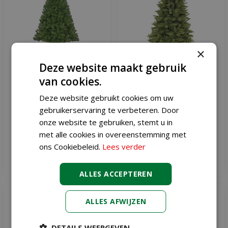
×
Deze website maakt gebruik
van cookies.
Kunstkerstboom charlton
Kunstkerstboom Forest
120 cm
Frosted slim Pine 155 cm
Deze website gebruikt cookies om uw
gebruikerservaring te verbeteren. Door
€
29
,
95
€
109
,
00
onze website te gebruiken, stemt u in
€
31
,
99
€
125
,
00
met alle cookies in overeenstemming met
ons Cookiebeleid.
Lees verder
Meer informatie
Meer informatie
ALLES ACCEPTEREN
ALLES AFWIJZEN
DETAILS WEERGEVEN