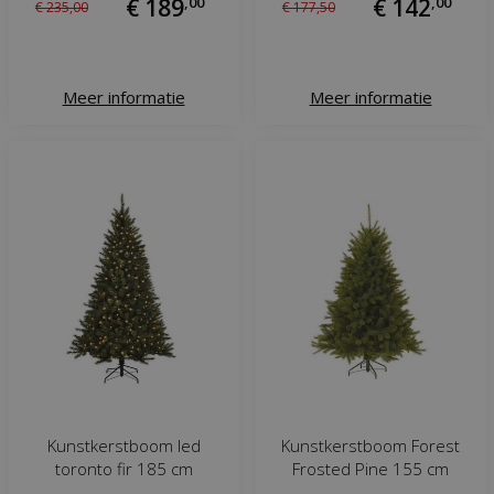
€
189
,
00
€
142
,
00
€
235
,
00
€
177
,
50
Meer informatie
Meer informatie
Kunstkerstboom led
Kunstkerstboom Forest
toronto fir 185 cm
Frosted Pine 155 cm