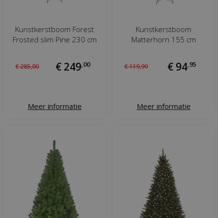
Kunstkerstboom Forest
Kunstkerstboom
Frosted slim Pine 230 cm
Matterhorn 155 cm
€
249
,
00
€
94
,
95
€
285
,
00
€
119
,
99
Meer informatie
Meer informatie