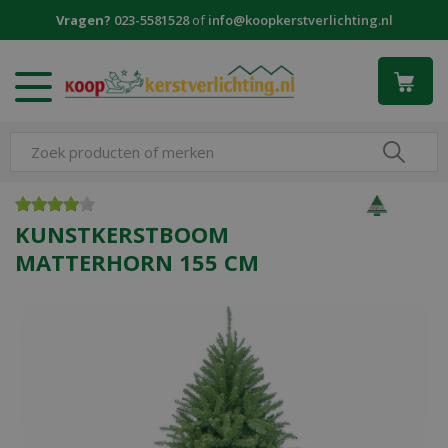
G
Vragen?
023-5581528
of
info@koopkerstverlichting.nl
a
n
a
a
r
c
o
n
t
e
KUNSTKERSTBOOM
n
MATTERHORN 155 CM
t