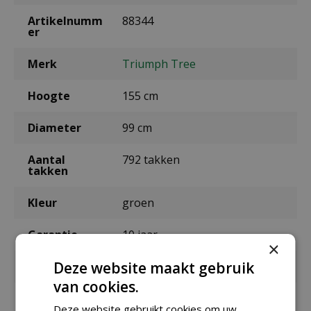
Artikelnumm
88344
er
Merk
Triumph Tree
Hoogte
155 cm
Diameter
99 cm
Aantal
792 takken
takken
Kleur
groen
Garantie
10 jaar
×
Deze website maakt gebruik
Materiaal
PVC
van cookies.
Constructie
haak
Deze website gebruikt cookies om uw