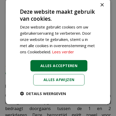
×
Kleur
groen
Deze website maakt gebruik
van cookies.
Garantie
5 jaar
Deze website gebruikt cookies om uw
Materiaal
PVC
gebruikerservaring te verbeteren. Door
onze website te gebruiken, stemt u in
Constructie
schanier
met alle cookies in overeenstemming met
ons Cookiebeleid.
Lees verder
ALLES ACCEPTEREN
Verzending
ALLES AFWIJZEN
Bezorging:
DETAILS WEERGEVEN
Om uw bestelling goed en veilig bij u thuis te laten
bezorgen maken wij gebruik van PostNL. De levertijd
bedraagt doorgaans tussen de 1 en 2
werkdagen. Deze bezorgtijd geldt zowel voor