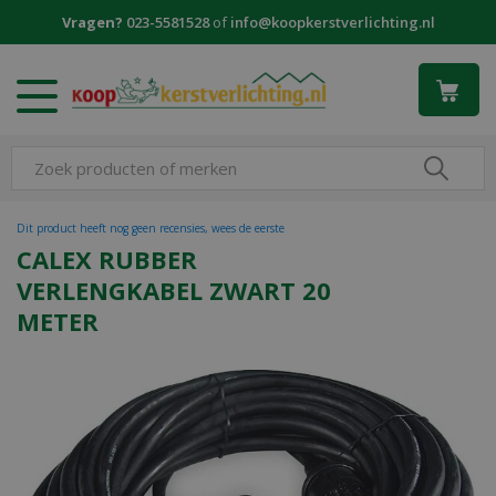
G
Vragen?
023-5581528
of
info@koopkerstverlichting.nl
a
n
a
a
r
c
o
n
t
Dit product heeft nog geen recensies, wees de eerste
e
CALEX RUBBER
n
VERLENGKABEL ZWART 20
t
METER