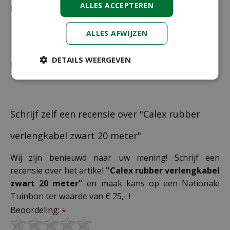
ALLES ACCEPTEREN
bestelling plaatst.
ALLES AFWIJZEN
DETAILS WEERGEVEN
Recensies
Schrijf zelf een recensie over "Calex rubber
verlengkabel zwart 20 meter"
Wij zijn benieuwd naar uw mening! Schrijf een
recensie over het artikel
"Calex rubber verlengkabel
zwart 20 meter"
en maak kans op een Nationale
Tuinbon ter waarde van € 25,- !
Beoordeling:
*