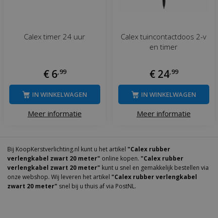
Calex timer 24 uur
Calex tuincontactdoos 2-v
en timer
€
6
,
99
€
24
,
99
IN WINKELWAGEN
IN WINKELWAGEN
Meer informatie
Meer informatie
Bij KoopKerstverlichting.nl kunt u het artikel
"Calex rubber
verlengkabel zwart 20 meter"
online kopen.
"Calex rubber
verlengkabel zwart 20 meter"
kunt u snel en gemakkelijk bestellen via
onze webshop. Wij leveren het artikel
"Calex rubber verlengkabel
zwart 20 meter"
snel bij u thuis af via PostNL.