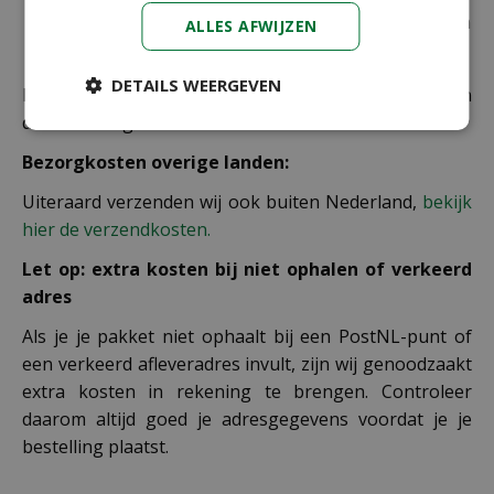
rest van de producten die via pakketpost worden
ALLES AFWIJZEN
verzonden.
DETAILS WEERGEVEN
De juiste verzendkosten worden in de laatste stap van
de winkelwagen berekend.
Bezorgkosten overige landen:
Uiteraard verzenden wij ook buiten Nederland,
bekijk
hier de verzendkosten.
Let op: extra kosten bij niet ophalen of verkeerd
adres
Als je je pakket niet ophaalt bij een PostNL-punt of
een verkeerd afleveradres invult, zijn wij genoodzaakt
extra kosten in rekening te brengen. Controleer
daarom altijd goed je adresgegevens voordat je je
bestelling plaatst.