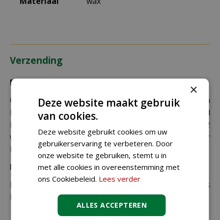
Materiaal
wax
Verzending
Bezorging:
×
Om uw bestelling goed en veilig bij u thuis te laten
Deze website maakt gebruik
bezorgen maken wij gebruik van PostNL. De levertijd
van cookies.
bedraagt doorgaans tussen de 1 en 2
Deze website gebruikt cookies om uw
werkdagen. Deze bezorgtijd geldt zowel voor
gebruikerservaring te verbeteren. Door
Nederland als België.
onze website te gebruiken, stemt u in
Bezorgkosten Nederland:
met alle cookies in overeenstemming met
ons Cookiebeleid.
Lees verder
Bestellingen van € 49,95 of meer verzenden wij gratis
binnen Nederland.
ALLES ACCEPTEREN
€ 6,99 voor bestellingen onder € 49,95 voor de