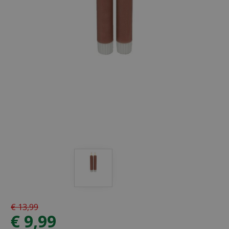
€
13
,
99
€
9
,
99