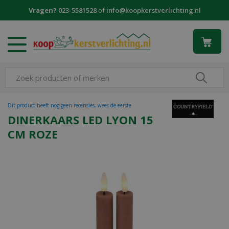
G
Vragen?
023-5581528
of
info@koopkerstverlichting.nl
a
n
a
a
r
c
o
n
t
Dit product heeft nog geen recensies, wees de eerste
e
DINERKAARS LED LYON 15
n
CM ROZE
t