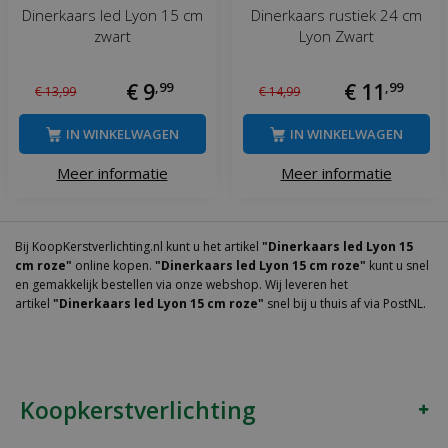
Dinerkaars led Lyon 15 cm
Dinerkaars rustiek 24 cm
zwart
Lyon Zwart
€
9
,
99
€
11
,
99
€
13
,
99
€
14
,
99
IN WINKELWAGEN
IN WINKELWAGEN
Meer informatie
Meer informatie
Bij KoopKerstverlichting.nl kunt u het artikel
"Dinerkaars led Lyon 15
cm roze"
online kopen.
"Dinerkaars led Lyon 15 cm roze"
kunt u snel
en gemakkelijk bestellen via onze webshop. Wij leveren het
artikel
"Dinerkaars led Lyon 15 cm roze"
snel bij u thuis af via PostNL.
Koopkerstverlichting