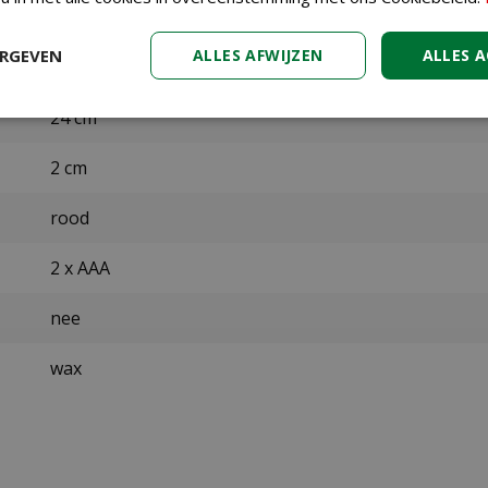
LED
ERGEVEN
ALLES AFWIJZEN
ALLES 
Warm - wit
24 cm
2 cm
rood
2 x AAA
nee
wax