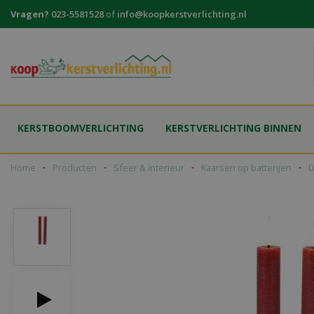
Ga
Vragen?
023-5581528
of
info@koopkerstverlichting.nl
naar
content
KERSTBOOMVERLICHTING
KERSTVERLICHTING BINNEN
Home
Producten
Sfeer & interieur
Kaarsen op batterijen
D