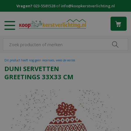
G
Vragen?
023-5581528
of
info@koopkerstverlichting.nl
a
n
a
a
r
c
o
n
t
Dit product heeft nog geen recensies, wees de eerste
e
DUNI SERVETTEN
n
GREETINGS 33X33 CM
t