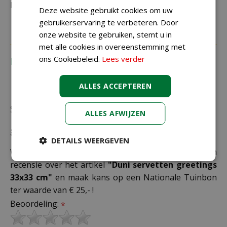
bestelling plaatst.
Deze website gebruikt cookies om uw
gebruikerservaring te verbeteren. Door
onze website te gebruiken, stemt u in
met alle cookies in overeenstemming met
ons Cookiebeleid.
Lees verder
Recensies
ALLES ACCEPTEREN
Schrijf zelf een recensie over "Duni servetten
ALLES AFWIJZEN
greetings 33x33 cm"
DETAILS WEERGEVEN
Wij zijn benieuwd naar uw mening! Schrijf een
recensie over het artikel
"Duni servetten greetings
33x33 cm"
en maak kans op een Nationale Tuinbon
ter waarde van € 25,- !
Beoordeling:
*