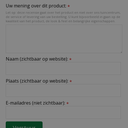
Uw mening over dit product:
*
Let op: deze recensie gaat over het product en niet over ons tuincentrum,
de service of levering van uw bestelling. U kunt bijvoorbeeld in gaan op de
kwaliteit van het product, de look & feel en belangrijke eigenschappen.
Naam (zichtbaar op website):
*
Plaats (zichtbaar op website):
*
E-mailadres (niet zichtbaar):
*