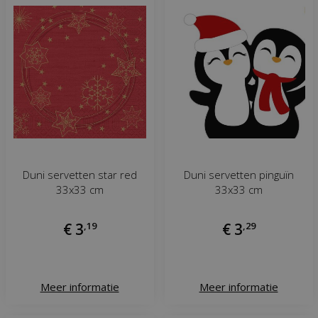
Duni servetten star red
Duni servetten pinguïn
33x33 cm
33x33 cm
€
3
,
19
€
3
,
29
Meer informatie
Meer informatie