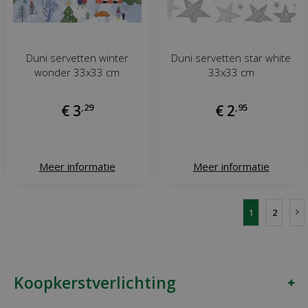
Duni servetten winter
Duni servetten star white
wonder 33x33 cm
33x33 cm
€
3
,
29
€
2
,
95
Meer informatie
Meer informatie
1
2
Koopkerstverlichting