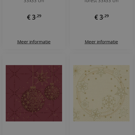
33x33 cm
forest 33x33 cm
€
3
,
29
€
3
,
29
Meer informatie
Meer informatie