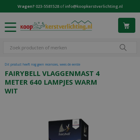
G
Vragen?
023-5581528
of
info@koopkerstverlichting.nl
a
n
a
a
r
c
o
n
t
Dit product heeft nog geen recensies, wees de eerste
e
FAIRYBELL VLAGGENMAST 4
n
METER 640 LAMPJES WARM
t
WIT