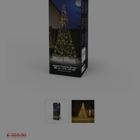
€
359
,
99