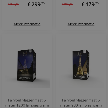
€
299
,
95
€
179
,
95
€
359
,
99
€
209
,
95
Meer informatie
Meer informatie
Fairybell vlaggenmast 6
Fairybell vlaggenmast 6
meter 1200 lampjes warm
meter 900 lampjes warm