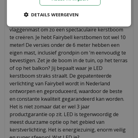
Maak van deze kerstperiode iets heel bijzonders.
De unieke vlaggenmast LED verlichting is in minder
DETAILS WEERGEVEN
dan een uurtje te bevestigen aan een bestaande
vlaggenmast om zo een spectaculaire kerstboom
te creëren. Je hebt Fairybell kerstbomen tot wel 10
meter! De versies onder de 6 meter hebben een
eigen mast, inclusief grondpin om ‘m eenvoudig te
bevestigen. Zet je de boom in de tuin, op het terras
of op het balkon? Jij bepaalt waar je LED
kerstboom straks straalt. De gepatenteerde
verlichting van Fairybell wordt in Nederland
ontworpen en geproduceerd, waardoor de beste
en constante kwaliteit gegarandeerd kan worden.
Het is niet zomaar dat er wel 3 jaar
productgarantie op zit. LED is tegenwoordig de
meest duurzame optie op het gebied van
kerstverlichting. Het is energiezuinig, enorm veilig
en super sfeervol. Wat LED je?