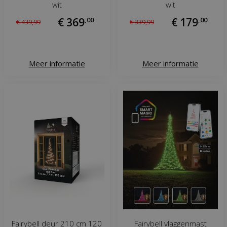
wit
wit
€
369
,
00
€
179
,
00
€
439
,
99
€
339
,
99
Meer informatie
Meer informatie
Fairybell deur 210 cm 120
Fairybell vlaggenmast