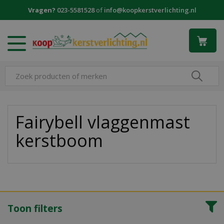
G
Vragen?
023-5581528
of
info@koopkerstverlichting.nl
a
n
a
a
r
c
o
n
t
e
Fairybell vlaggenmast
n
kerstboom
t
Toon filters