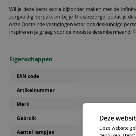
Wil je deze kerst extra bijzonder maken met de Infini
zorgvuldig verpakt en bij je thuisbezorgd, zodat je di
onze Oosteinde vestigingen waar ons deskundige persone
inspireren je graag voor de mooiste decembermaand. K
Eigenschappen
EAN code
Artikelnummer
Merk
Deze websit
Gebruik
Deze website geb
Aantal lampjes
gebruiken, stemt