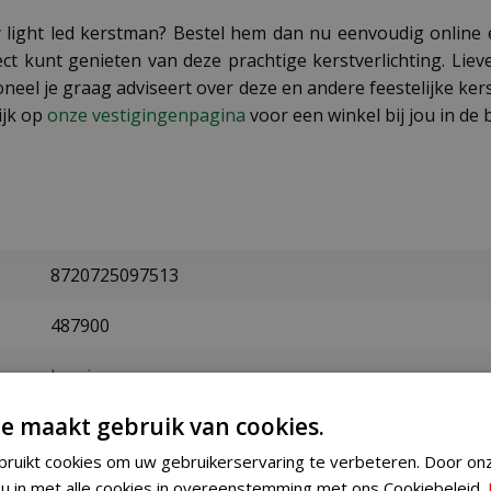
ty light led kerstman? Bestel hem dan nu eenvoudig online
rect kunt genieten van deze prachtige kerstverlichting. L
el je graag adviseert over deze en andere feestelijke kerst
ijk op
onze vestigingenpagina
voor een winkel bij jou in de 
8720725097513
487900
Lumineo
e maakt gebruik van cookies.
Binnen
ruikt cookies om uw gebruikerservaring te verbeteren. Door on
438 lampjes
 u in met alle cookies in overeenstemming met ons Cookiebeleid.