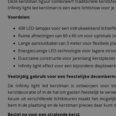
Deze kerstman figuur combineert traditionele kerstsf
Infinity light led kerstman is een ware lichtshow voor j
Voordelen:
438 LED-lampjes voor een indrukwekkend lichteffe
Ruime afmetingen van 60 x 60 cm voor optimale z
Lange aansluitkabel van 3 meter voor flexibele pl
Energiezuinige LED-technologie voor lagere str
Duurzame constructie voor jarenlang kerstplezier
Infinity light effect voor een bijzondere dieptewer
Veelzijdig gebruik voor een feestelijke december
De Infinity light led kerstman is ontworpen voor 
kerstdecoratie of in de hal om gasten feestelijk te verw
keuze uit verschillende lichtkleuren maakt het mogelij
bent in de plaatsing en de kerstman precies daar kunt ne
Bestel nu voor een stralende kerst