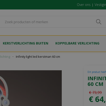
Over ons
Vestigi
KERSTVERLICHTING BUITEN
KOPPELBARE VERLICHTING
lichting
Infinity light led kerstman 60 cm
Dit product heef
INFINI
60 CM
€
73
,
99
€
64
,