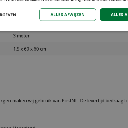
LED
ERGEVEN
ALLES AFWIJZEN
ALLES 
Multi Colour
3 meter
1,5 x 60 x 60 cm
ezorgen maken wij gebruik van PostNL. De levertijd bedraag