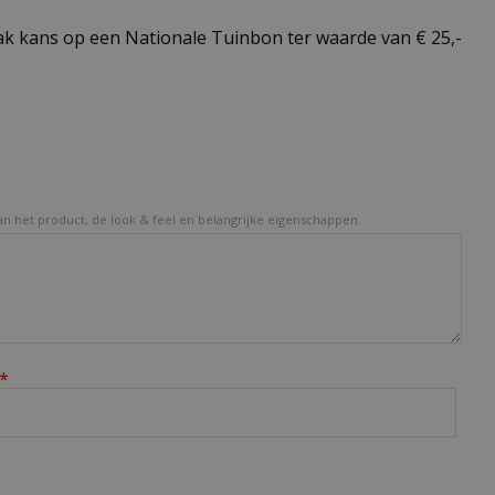
k kans op een Nationale Tuinbon ter waarde van € 25,-
van het product, de look & feel en belangrijke eigenschappen.
*