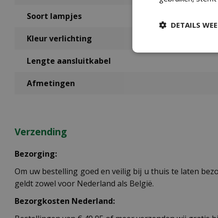
Soort lampjes
DETAILS WE
Kleur verlichting
Lengte aansluitkabel
Afmetingen
Verzending
Bezorging:
Om uw bestelling goed en veilig bij u thuis te laten b
geldt zowel voor Nederland als België.
Bezorgkosten Nederland: