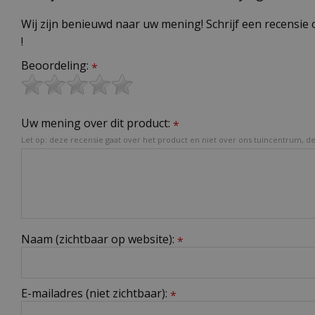
Wij zijn benieuwd naar uw mening! Schrijf een recensie 
!
Beoordeling:
*
Uw mening over dit product:
*
Let op: deze recensie gaat over het product en niet over ons tuincentrum, de 
Naam (zichtbaar op website):
*
E-mailadres (niet zichtbaar):
*