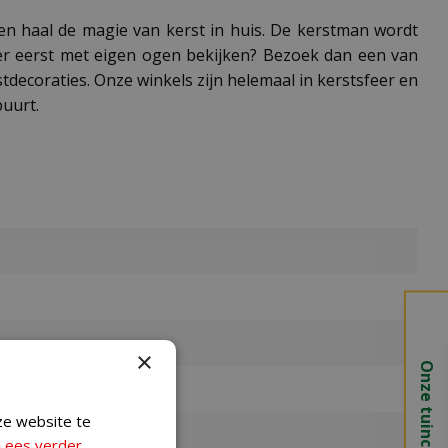
 en haal de magie van kerst in huis. De kerstman wordt
iever eerst met eigen ogen bekijken? Bezoek dan een van
decoraties. Onze winkels zijn helemaal in kerstsfeer en
buurt.
×
Onze tuincentra
ze website te
Lees verder