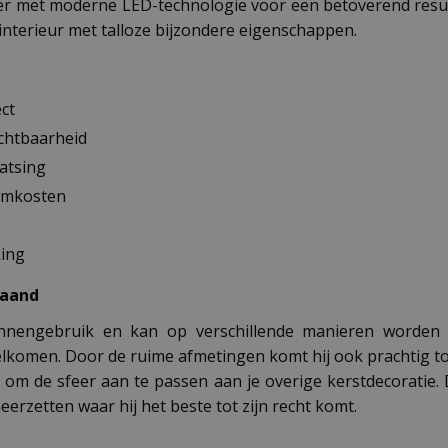
eer met moderne LED-technologie voor een betoverend resul
e interieur met talloze bijzondere eigenschappen.
ct
ichtbaarheid
aatsing
oomkosten
king
maand
binnengebruik en kan op verschillende manieren worden 
elkomen. Door de ruime afmetingen komt hij ook prachtig tot 
k om de sfeer aan te passen aan je overige kerstdecoratie. 
erzetten waar hij het beste tot zijn recht komt.