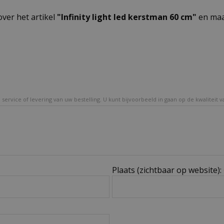
over het artikel
"Infinity light led kerstman 60 cm"
en maa
service of levering van uw bestelling. U kunt bijvoorbeeld in gaan op de kwaliteit 
Plaats (zichtbaar op website):