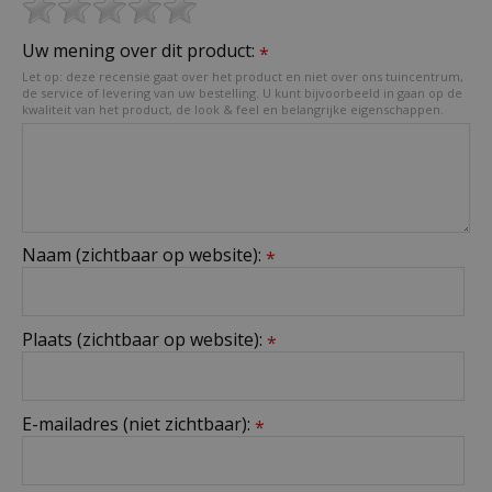
Uw mening over dit product:
*
Let op: deze recensie gaat over het product en niet over ons tuincentrum,
de service of levering van uw bestelling. U kunt bijvoorbeeld in gaan op de
kwaliteit van het product, de look & feel en belangrijke eigenschappen.
Naam (zichtbaar op website):
*
Plaats (zichtbaar op website):
*
E-mailadres (niet zichtbaar):
*