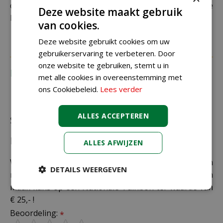
daarom altijd goed je adresgegevens voordat je je
Deze website maakt gebruik
bestelling plaatst.
van cookies.
Deze website gebruikt cookies om uw
gebruikerservaring te verbeteren. Door
onze website te gebruiken, stemt u in
Recensies
met alle cookies in overeenstemming met
ons Cookiebeleid.
Lees verder
ALLES ACCEPTEREN
Schrijf zelf een recensie over "Kussen 45x45 cm
licht"
ALLES AFWIJZEN
Wij zijn benieuwd naar uw mening! Schrijf een
DETAILS WEERGEVEN
recensie over het artikel
"Kussen 45x45 cm licht"
en
maak kans op een Nationale Tuinbon ter waarde van
€ 25,- !
Beoordeling:
*