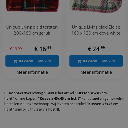
Unique Living plaid torsten
Unique Living plaid Eloise
200x150 cm geruit
160 x 130 cm dove white
€
16
,
99
€
24
,
99
€
19
,
99
IN WINKELWAGEN
IN WINKELWAGEN
Meer informatie
Meer informatie
Bij KoopKerstverlichting.nl kunt u het artikel
"Kussen 45x45 cm
licht"
online kopen.
"Kussen 45x45 cm licht"
kunt u snel en gemakkelijk
bestellen via onze webshop. Wij leveren het artikel
"Kussen 45x45 cm
licht"
snel bij u thuis af via PostNL.