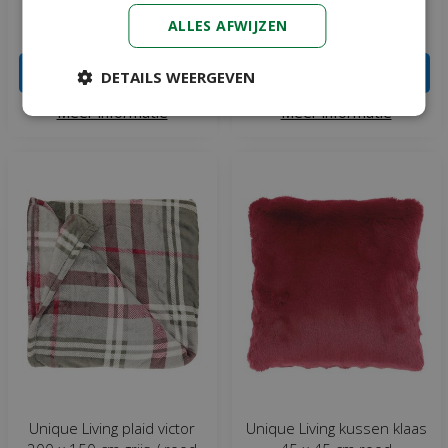
ALLES AFWIJZEN
€
16
,
99
€
16
,
99
IN WINKELWAGEN
IN WINKELWAGEN
DETAILS WEERGEVEN
Meer informatie
Meer informatie
Unique Living plaid victor
Unique Living kussen klaas