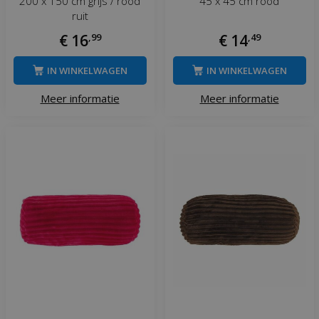
200 x 150 cm grijs / rood
45 x 45 cm rood
ruit
€
16
,
99
€
14
,
49
IN WINKELWAGEN
IN WINKELWAGEN
Meer informatie
Meer informatie