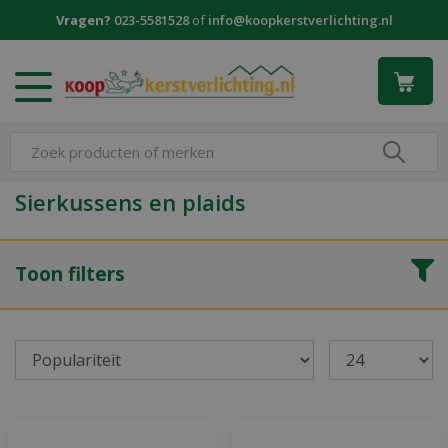
G
Vragen?
023-5581528
of
info@koopkerstverlichting.nl
a
n
a
a
r
c
o
n
Sierkussens en plaids
t
e
n
Toon filters
t