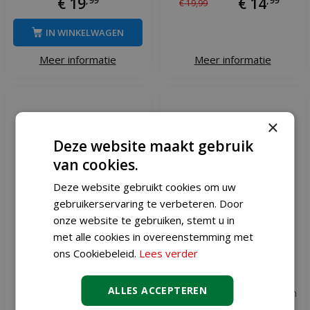
€
19
€
14
€
19
,
99
IN WINKELWAGEN
Meer informatie
Meer informatie
×
Deze website maakt gebruik
van cookies.
Deze website gebruikt cookies om uw
gebruikerservaring te verbeteren. Door
onze website te gebruiken, stemt u in
met alle cookies in overeenstemming met
ons Cookiebeleid.
Lees verder
Unique Living kussen liebe
Unique Living plaid victor
ALLES ACCEPTEREN
45 x 45 cm taupe
200 x 150 cm donkergroen
ruit