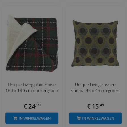
Unique Living plaid Eloise
Unique Living kussen
160 x 130 cm donkergroen
sumba 45 x 45 cm groen
€
24
,
99
€
15
,
49
IN WINKELWAGEN
IN WINKELWAGEN