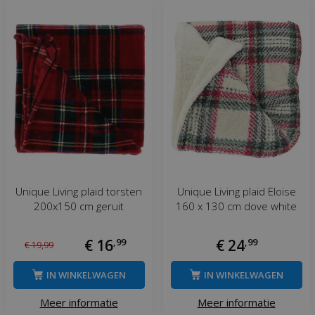
Unique Living plaid torsten
Unique Living plaid Eloise
200x150 cm geruit
160 x 130 cm dove white
€
16
,
99
€
24
,
99
€
19
,
99
IN WINKELWAGEN
IN WINKELWAGEN
Meer informatie
Meer informatie