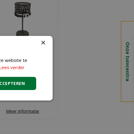
×
Onze tuincentra
ze website te
ntryfield tafellamp Amira
Lees verder
30 cm grijs
€
19
,
99
ACCEPTEREN
Meer informatie