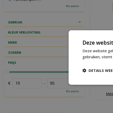
Wis selectie
GEBRUIK
KLEUR VERLICHTING
Deze websit
MERK
Deze website geb
ZOEKEN
Countryfiel
gebruiken, stemt
PRIJS
DETAILS WE
€
-
Wis selectie
Mee