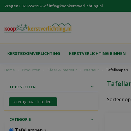
Ga
Vragen?
023-5581528
of
info@koopkerstverlichting.nl
naar
content
KERSTBOOMVERLICHTING
KERSTVERLICHTING BINNEN
Home
Producten
Sfeer & interieur
Interieur
Tafellampen
Tafell
TE BESTELLEN
Sorteer op
« terug naar Interieur
CATEGORIE
Tafellampen
(3)