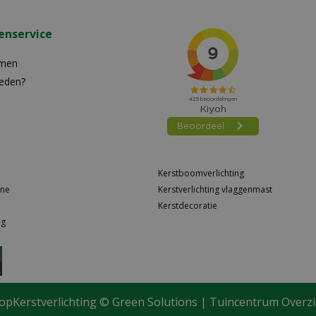
enservice
emen
reden?
n
Kerstboomverlichting
ine
Kerstverlichting vlaggenmast
Kerstdecoratie
ng
opKerstverlichting ©
Green Solutions
|
Tuincentrum Overzi