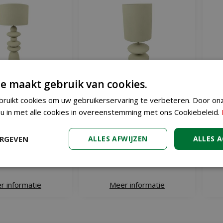
e maakt gebruik van cookies.
ruikt cookies om uw gebruikerservaring te verbeteren. Door on
d tafellamp janel 69
Countryfield tafellamp janel 55
Cou
 u in met alle cookies in overeenstemming met ons Cookiebeleid.
cm creme
cm creme
€
89
€
59
,
99
,
99
ERGEVEN
ALLES AFWIJZEN
ALLES 
r informatie
Meer informatie