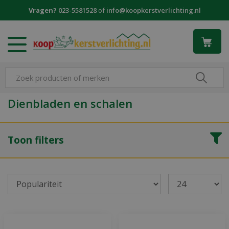
G
Vragen?
023-5581528
of
info@koopkerstverlichting.nl
a
n
a
a
r
c
o
n
Dienbladen en schalen
t
e
n
Toon filters
t