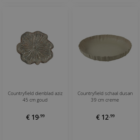
Countryfield dienblad aziz
Countryfield schaal dusan
45 cm goud
39 cm creme
€
19
,
99
€
12
,
99