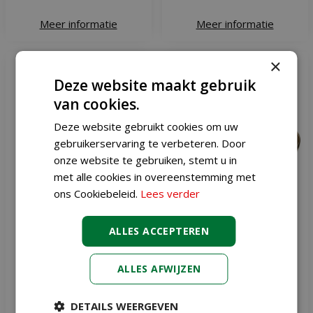
Meer informatie
Meer informatie
×
Deze website maakt gebruik
van cookies.
Deze website gebruikt cookies om uw
gebruikerservaring te verbeteren. Door
onze website te gebruiken, stemt u in
met alle cookies in overeenstemming met
ons Cookiebeleid.
Lees verder
ALLES ACCEPTEREN
Countryfield schaal dusan
Dienblad 34 cm goud
50x20x5 cm bruin
ALLES AFWIJZEN
€
12
,
99
€
7
,
95
DETAILS WEERGEVEN