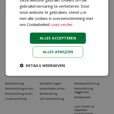
Neem gerust contact met ons op via
023-
gebruikerservaring te verbeteren. Door
onze website te gebruiken, stemt u in
5581528
of
info@koopkerstverlichting.nl
met alle cookies in overeenstemming met
ons Cookiebeleid.
Lees verder
ALLES ACCEPTEREN
ALLES AFWIJZEN
DETAILS WEERGEVEN
Kerstverlichting
Kerstballen kopen
Kerstboomverlichting
Kerstverlichting binnen
Kerstartikelen online
Kerstverlichting
vlaggenmast
Kerstverlichting buiten
Kerstversiering
Kerstdecoratie
Clusterverlichting
LED kerstverlichting
Luca Connect xp
koppelbare
kerstverlichting