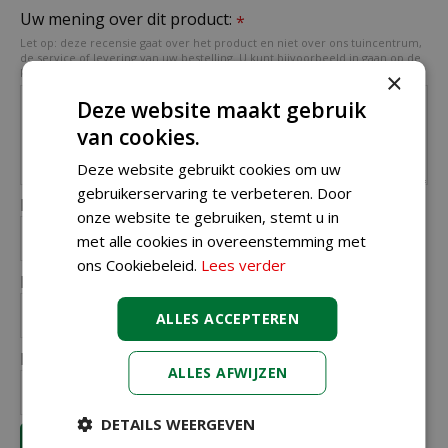
Uw mening over dit product:
*
Let op: deze recensie gaat over het product en niet over ons tuincentrum,
de service of levering van uw bestelling. U kunt bijvoorbeeld in gaan op de
kwaliteit van het product, de look & feel en belangrijke eigenschappen.
×
Deze website maakt gebruik
van cookies.
Deze website gebruikt cookies om uw
gebruikerservaring te verbeteren. Door
Naam (zichtbaar op website):
*
onze website te gebruiken, stemt u in
met alle cookies in overeenstemming met
ons Cookiebeleid.
Lees verder
Plaats (zichtbaar op website):
*
ALLES ACCEPTEREN
E-mailadres (niet zichtbaar):
*
ALLES AFWIJZEN
DETAILS WEERGEVEN