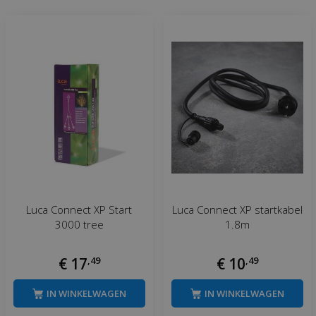
Luca Connect XP Start
Luca Connect XP startkabel
3000 tree
1.8m
€
17
,
49
€
10
,
49
IN WINKELWAGEN
IN WINKELWAGEN