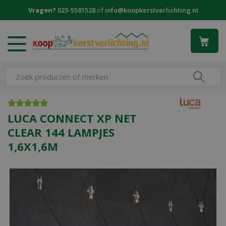
G
Vragen?
023-5581528
of
info@koopkerstverlichting.nl
a
n
a
a
r
c
o
n
t
e
LUCA CONNECT XP NET
n
CLEAR 144 LAMPJES
t
1,6X1,6M