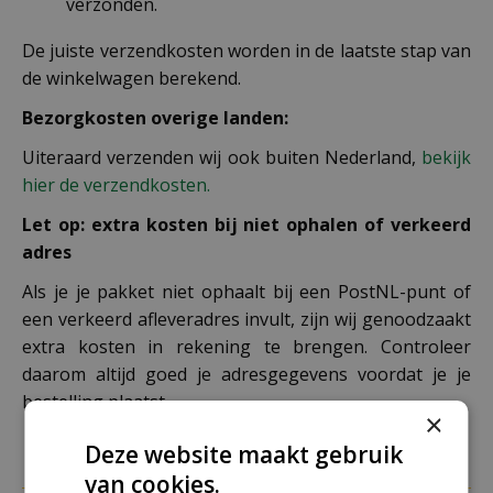
verzonden.
De juiste verzendkosten worden in de laatste stap van
de winkelwagen berekend.
Bezorgkosten overige landen:
Uiteraard verzenden wij ook buiten Nederland,
bekijk
hier de verzendkosten.
Let op: extra kosten bij niet ophalen of verkeerd
adres
Als je je pakket niet ophaalt bij een PostNL-punt of
een verkeerd afleveradres invult, zijn wij genoodzaakt
extra kosten in rekening te brengen. Controleer
daarom altijd goed je adresgegevens voordat je je
bestelling plaatst.
×
Deze website maakt gebruik
van cookies.