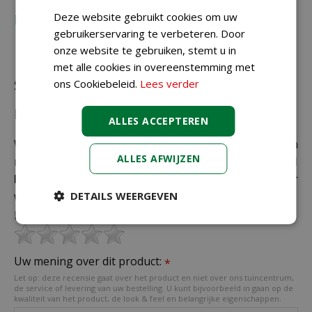
Deze website gebruikt cookies om uw
Recensies
gebruikerservaring te verbeteren. Door
onze website te gebruiken, stemt u in
met alle cookies in overeenstemming met
ons Cookiebeleid.
Lees verder
Schrijf zelf een recensie over "Mica marbles
licht grijs 1 kg"
ALLES ACCEPTEREN
Wij zijn benieuwd naar uw mening! Schrijf een
ALLES AFWIJZEN
recensie over het artikel
"Mica marbles licht grijs 1
kg"
en maak kans op een Nationale Tuinbon ter
DETAILS WEERGEVEN
waarde van € 25,- !
Beoordeling:
*
Uw mening over dit product:
*
Let op: deze recensie gaat over het product en niet over ons tuincentrum,
de service of levering van uw bestelling. U kunt bijvoorbeeld in gaan op de
kwaliteit van het product, de look & feel en belangrijke eigenschappen.