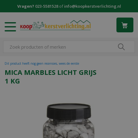
G
Vragen?
023-5581528
of
info@koopkerstverlichting.nl
a
n
a
a
r
c
o
n
t
Dit product heeft nog geen recensies, wees de eerste
e
MICA MARBLES LICHT GRIJS
n
1 KG
t