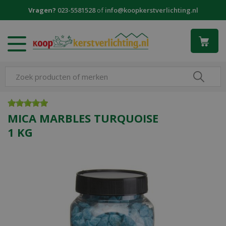
G
Vragen?
023-5581528
of
info@koopkerstverlichting.nl
a
n
a
a
r
c
o
n
t
e
MICA MARBLES TURQUOISE
n
1 KG
t