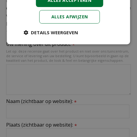
recensie over het artikel
"Pencil pine groen 300cm"
ALLES ACCEPTEREN
en maak kans op een Nationale Tuinbon ter waarde
van € 25,- !
ALLES AFWIJZEN
Beoordeling:
*
DETAILS WEERGEVEN
Uw mening over dit product:
*
Let op: deze recensie gaat over het product en niet over ons tuincentrum,
de service of levering van uw bestelling. U kunt bijvoorbeeld in gaan op de
kwaliteit van het product, de look & feel en belangrijke eigenschappen.
Naam (zichtbaar op website):
*
Plaats (zichtbaar op website):
*