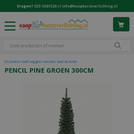
G
Vragen?
023-5581528
of
info@koopkerstverlichting.nl
a
n
a
a
r
c
o
n
t
Dit product heeft nog geen recensies, wees de eerste
e
PENCIL PINE GROEN 300CM
n
t