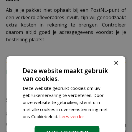
Als je je pakket niet ophaalt bij een PostNL-punt of
een verkeerd afleveradres invult, zijn wij genoodzaakt
extra kosten in rekening te brengen. Controleer
daarom altijd goed je adresgegevens voordat je je
bestelling plaatst.
×
Deze website maakt gebruik
Recensies
van cookies.
Deze website gebruikt cookies om uw
gebruikerservaring te verbeteren. Door
Schrijf zelf een recensie over "Pencil pine
onze website te gebruiken, stemt u in
met alle cookies in overeenstemming met
groen 300cm"
ons Cookiebeleid.
Lees verder
Wij zijn benieuwd naar uw mening! Schrijf een