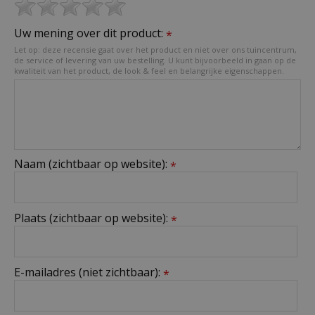
Uw mening over dit product:
*
Let op: deze recensie gaat over het product en niet over ons tuincentrum,
de service of levering van uw bestelling. U kunt bijvoorbeeld in gaan op de
kwaliteit van het product, de look & feel en belangrijke eigenschappen.
Naam (zichtbaar op website):
*
Plaats (zichtbaar op website):
*
E-mailadres (niet zichtbaar):
*