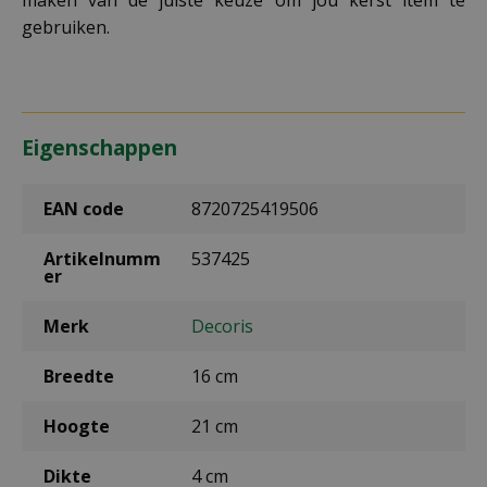
maken van de juiste keuze om jou kerst item te
gebruiken.
Eigenschappen
EAN code
8720725419506
Artikelnumm
537425
er
Merk
Decoris
Breedte
16 cm
Hoogte
21 cm
Dikte
4 cm