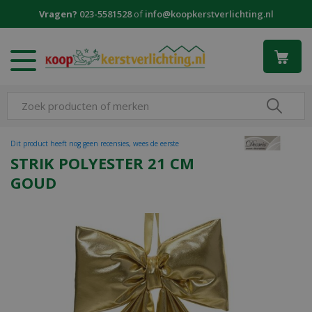
G
Vragen?
023-5581528
of
info@koopkerstverlichting.nl
a
n
a
a
r
c
o
n
t
Dit product heeft nog geen recensies, wees de eerste
e
STRIK POLYESTER 21 CM
n
GOUD
t