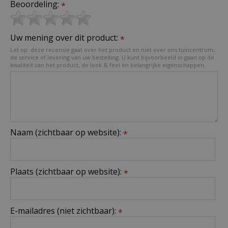
Beoordeling:
*
Uw mening over dit product:
*
Let op: deze recensie gaat over het product en niet over ons tuincentrum,
de service of levering van uw bestelling. U kunt bijvoorbeeld in gaan op de
kwaliteit van het product, de look & feel en belangrijke eigenschappen.
Naam (zichtbaar op website):
*
Plaats (zichtbaar op website):
*
E-mailadres (niet zichtbaar):
*