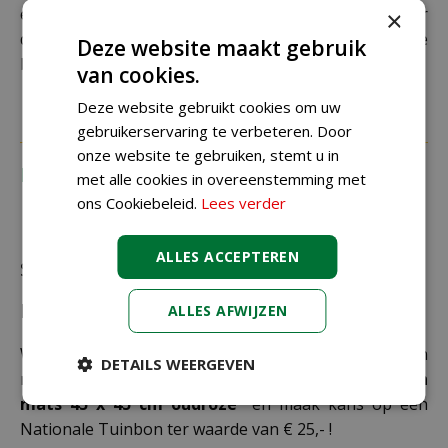
extra kosten in rekening te brengen. Controleer
×
daarom altijd goed je adresgegevens voordat je je
Deze website maakt gebruik
bestelling plaatst.
van cookies.
Deze website gebruikt cookies om uw
gebruikerservaring te verbeteren. Door
onze website te gebruiken, stemt u in
Recensies
met alle cookies in overeenstemming met
ons Cookiebeleid.
Lees verder
ALLES ACCEPTEREN
Schrijf zelf een recensie over "Unique Living
kussen mats 45 x 45 cm oudroze"
ALLES AFWIJZEN
Wij zijn benieuwd naar uw mening! Schrijf een
DETAILS WEERGEVEN
recensie over het artikel
"Unique Living kussen
mats 45 x 45 cm oudroze"
en maak kans op een
Nationale Tuinbon ter waarde van € 25,- !