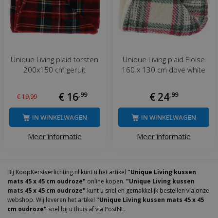
Unique Living plaid torsten
Unique Living plaid Eloise
200x150 cm geruit
160 x 130 cm dove white
€
16
,
99
€
24
,
99
€
19
,
99
IN WINKELWAGEN
IN WINKELWAGEN
Meer informatie
Meer informatie
Bij KoopKerstverlichting.nl kunt u het artikel
"Unique Living kussen
mats 45 x 45 cm oudroze"
online kopen.
"Unique Living kussen
mats 45 x 45 cm oudroze"
kunt u snel en gemakkelijk bestellen via onze
webshop. Wij leveren het artikel
"Unique Living kussen mats 45 x 45
cm oudroze"
snel bij u thuis af via PostNL.