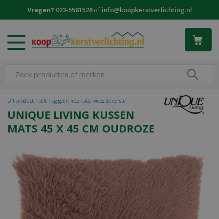
G
Vragen?
023-5581528
of
info@koopkerstverlichting.nl
a
n
a
a
r
c
o
n
t
Dit product heeft nog geen recensies, wees de eerste
e
UNIQUE LIVING KUSSEN
n
MATS 45 X 45 CM OUDROZE
t