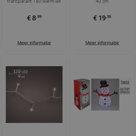
transparant 180 warm wit
40 cm
€
8
,
99
€
19
,
95
Meer informatie
Meer informatie