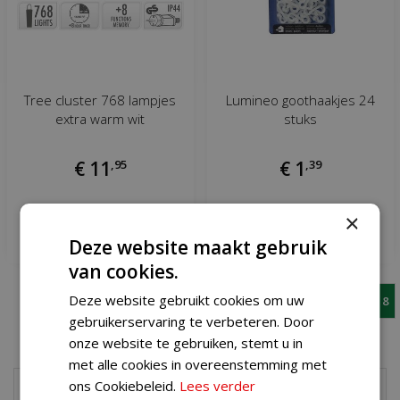
Tree cluster 768 lampjes
Lumineo goothaakjes 24
extra warm wit
stuks
€
11
,
95
€
1
,
39
×
Meer informatie
Meer informatie
Deze website maakt gebruik
van cookies.
Deze website gebruikt cookies om uw
1
3
4
5
6
7
8
gebruikerservaring te verbeteren. Door
onze website te gebruiken, stemt u in
met alle cookies in overeenstemming met
ons Cookiebeleid.
Lees verder
Buiten kerstverlichting