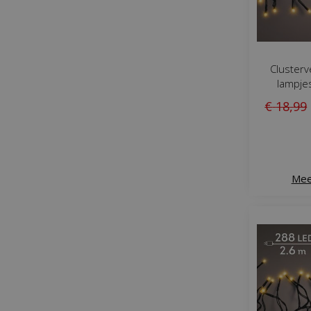
Clusterv
lampje
€
18
,
99
Mee