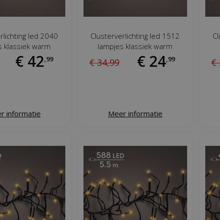
rlichting led 2040
Clusterverlichting led 1512
Cl
s klassiek warm
lampjes klassiek warm
€
42
€
24
,
99
,
99
€
34
,
99
€
r informatie
Meer informatie