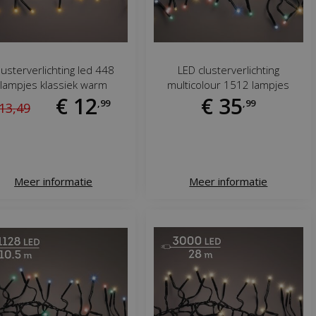
lusterverlichting led 448
LED clusterverlichting
lampjes klassiek warm
multicolour 1512 lampjes
€
12
€
35
,
99
,
99
13
,
49
Meer informatie
Meer informatie