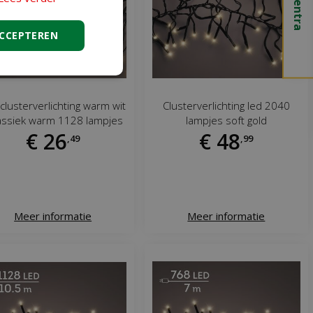
ACCEPTEREN
clusterverlichting warm wit
Clusterverlichting led 2040
lassiek warm 1128 lampjes
lampjes soft gold
€
26
€
48
,
49
,
99
Meer informatie
Meer informatie