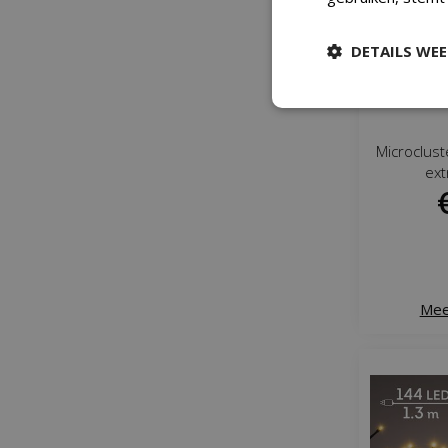
DETAILS WE
Microclus
ext
Mee