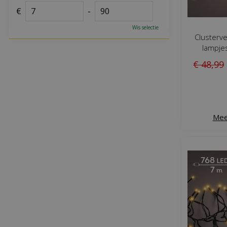
€
-
Wis selectie
Clusterve
lampje
€
48
,
99
Mee