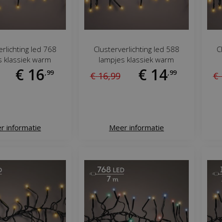
erlichting led 768
Clusterverlichting led 588
C
s klassiek warm
lampjes klassiek warm
€
16
€
14
,
99
,
99
€
16
,
99
€
r informatie
Meer informatie