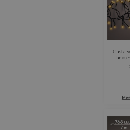
Clusterv
lampje
Mee