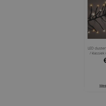
LED cluster
/ klassie
Mee