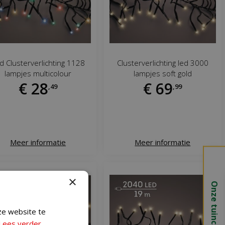
d Clusterverlichting 1128
Clusterverlichting led 3000
lampjes multicolour
lampjes soft gold
€
28
€
69
,
49
,
99
Meer informatie
Meer informatie
×
Onze tuincentra
ze website te
Lees verder