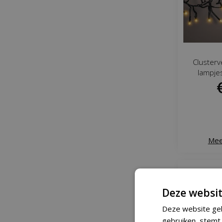
Clusterv
lampje
Mee
Deze websit
Deze website geb
gebruiken, stemt