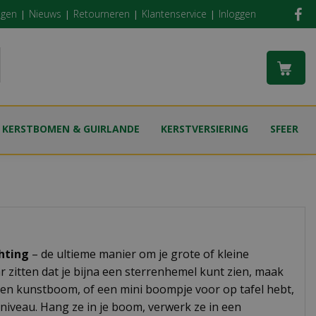
ngen
Nieuws
Retourneren
Klantenservice
Inloggen
KERSTBOMEN & GUIRLANDE
KERSTVERSIERING
SFEER
chting
– de ultieme manier om je grote of kleine
r zitten dat je bijna een sterrenhemel kunt zien, maak
 een kunstboom, of een mini boompje voor op tafel hebt,
niveau. Hang ze in je boom, verwerk ze in een