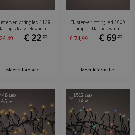
usterverlichting led 1128
Clusterverlichting led 3000
lampjes klassiek warm
lampjes klassiek warm
€
22
€
69
,
99
,
99
26
,
49
€
74
,
99
Meer informatie
Meer informatie