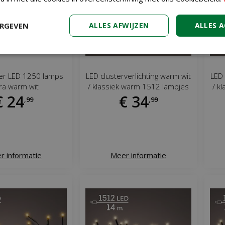
ERGEVEN
ALLES AFWIJZEN
ALLES 
ter LED 1250 lamps
LED clusterverlichting warm wit
LED 
ra warm wit
/ klassiek warm 1512 lampjes
/ k
€
24
€
34
,
99
,
99
r informatie
Meer informatie