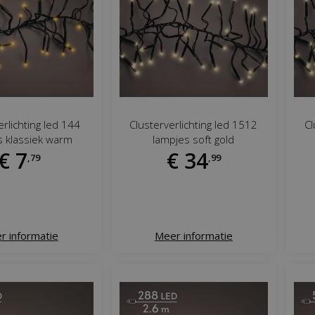
erlichting led 144
Clusterverlichting led 1512
Cl
s klassiek warm
lampjes soft gold
€
7
€
34
,
79
,
99
r informatie
Meer informatie