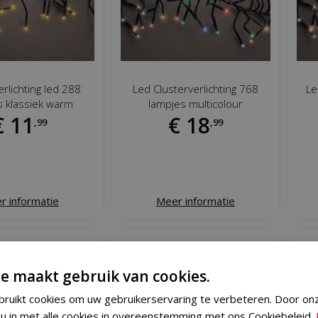
erlichting led 288
Led Clusterverlichting 768
Le
s klassiek warm
lampjes multicolour
€
11
€
18
,
99
,
99
r informatie
Meer informatie
e maakt gebruik van cookies.
ruikt cookies om uw gebruikerservaring te verbeteren. Door on
 u in met alle cookies in overeenstemming met ons Cookiebeleid.