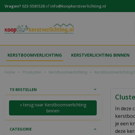
Ga
Vragen?
023-5581528
of
info@koopkerstverlichting.nl
naar
content
KERSTBOOMVERLICHTING
KERSTVERLICHTING BINNEN
Home
Producten
Kerstboomverlichting
Kerstboomverlichting 
TE BESTELLEN
Clust
« terug naar Kerstboomverlichting
In deze 
binnen
kerstboo
je een k
CATEGORIE
deze ker