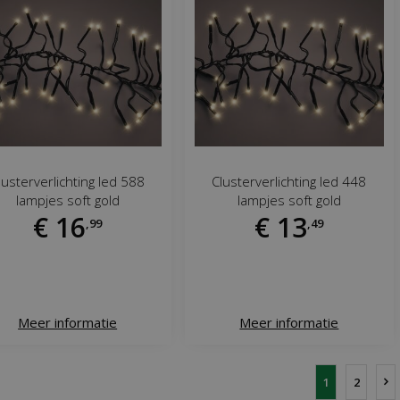
lusterverlichting led 588
Clusterverlichting led 448
lampjes soft gold
lampjes soft gold
€
16
€
13
,
99
,
49
Meer informatie
Meer informatie
1
2