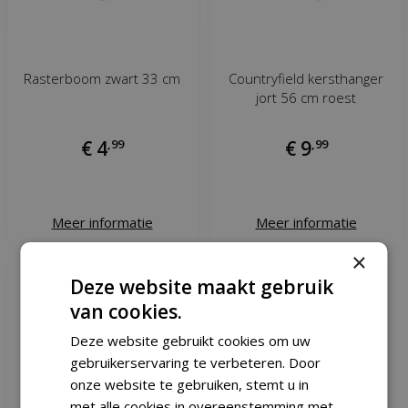
Rasterboom zwart 33 cm
Countryfield kersthanger
jort 56 cm roest
€
4
,
99
€
9
,
99
Meer informatie
Meer informatie
×
Deze website maakt gebruik
van cookies.
Deze website gebruikt cookies om uw
gebruikerservaring te verbeteren. Door
onze website te gebruiken, stemt u in
met alle cookies in overeenstemming met