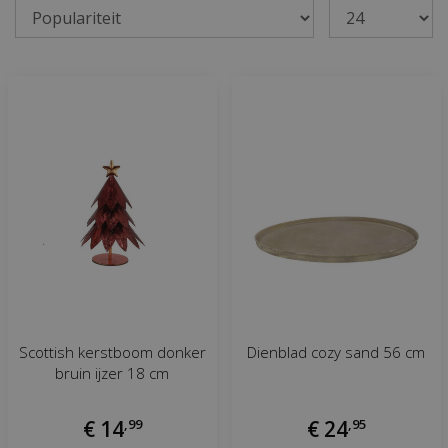
Scottish kerstboom donker
Dienblad cozy sand 56 cm
bruin ijzer 18 cm
€
14
,
99
€
24
,
95