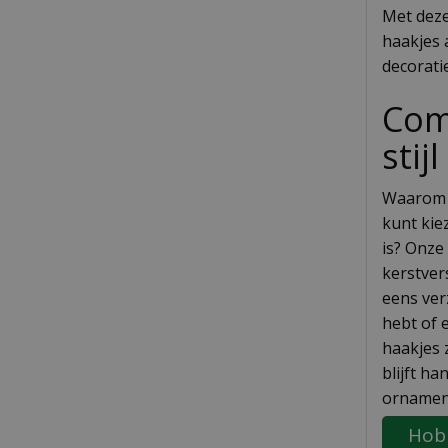
Met deze
haakjes a
decoratie
Com
stijl
Waarom 
kunt kiez
is? Onze
kerstver
eens verz
hebt of e
haakjes z
blijft ha
ornamen
Hob