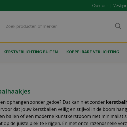
Over ons
Vestigi
KERSTVERLICHTING BUITEN
KOPPELBARE VERLICHTING
balhaakjes
len ophangen zonder gedoe? Dat kan niet zonder
kerstbal
rvoor dat jouw kerstballen veilig en stijlvol in de boom han
en ballen of een moderne kunstkerstboom met minimalistisc
 op de juiste plek te krijgen. En met onze razendsnelle verz