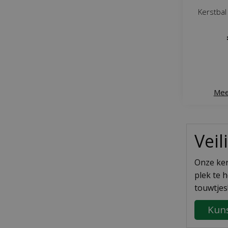
Kerstbal
Mee
Vei
Onze kers
plek te 
touwtjes
Kun