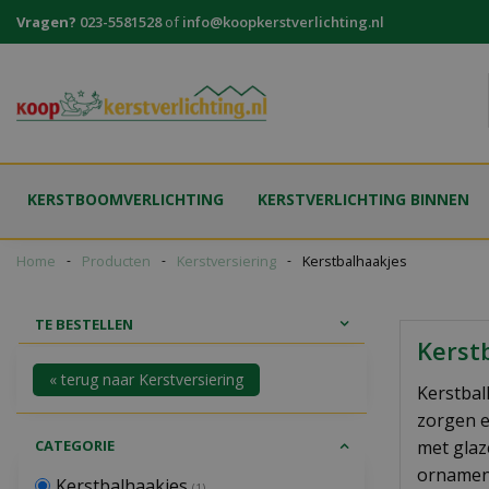
Ga
Vragen?
023-5581528
of
info@koopkerstverlichting.nl
naar
content
KERSTBOOMVERLICHTING
KERSTVERLICHTING BINNEN
Home
Producten
Kerstversiering
Kerstbalhaakjes
TE BESTELLEN
Kerst
« terug naar Kerstversiering
Kerstbal
zorgen e
CATEGORIE
met glaz
ornament
Kerstbalhaakjes
(1)