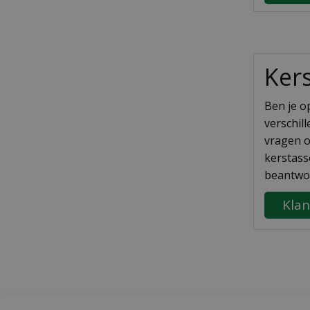
Kers
Ben je o
verschill
vragen o
kerstass
beantwoo
Klan