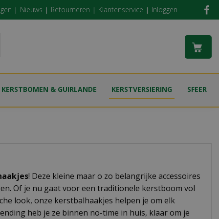
ngen
Nieuws
Retourneren
Klantenservice
Inloggen
KERSTBOMEN & GUIRLANDE
KERSTVERSIERING
SFEER
haakjes
! Deze kleine maar o zo belangrijke accessoires
gen. Of je nu gaat voor een traditionele kerstboom vol
he look, onze kerstbalhaakjes helpen je om elk
ending heb je ze binnen no-time in huis, klaar om je