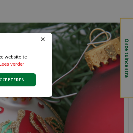
×
Onze tuincentra
ze website te
Lees verder
ACCEPTEREN