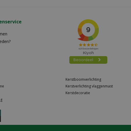
enservice
emen
reden?
n
Kerstboomverlichting
ine
Kerstverlichting vlaggenmast
Kerstdecoratie
ng