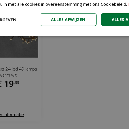
 u in met alle cookies in overeenstemming met ons Cookiebeleid.
ERGEVEN
ALLES AFWIJZEN
ALLES 
ct 24 led 49 lamps
warm wit
€
19
,
99
r informatie