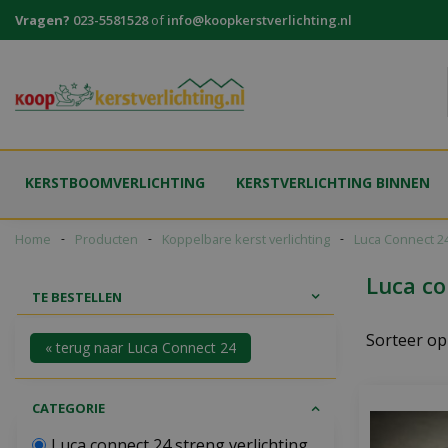
Ga
Vragen?
023-5581528
of
info@koopkerstverlichting.nl
naar
content
KERSTBOOMVERLICHTING
KERSTVERLICHTING BINNEN
Home
Producten
Koppelbare kerst verlichting
Luca Connect 2
Luca co
TE BESTELLEN
Sorteer op
« terug naar Luca Connect 24
CATEGORIE
Luca connect 24 streng verlichting