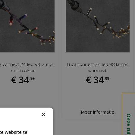
a connect 24 led 98 lamps
Luca connect 24 led 98 lamps
multi colour
warm wit
€
34
€
34
,
99
,
99
Meer informatie
Meer informatie
×
Onze tuincentra
ze website te