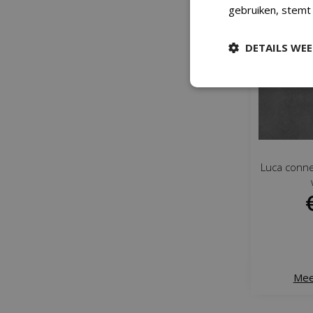
gebruiken, stemt
DETAILS WE
Luca conne
Mee