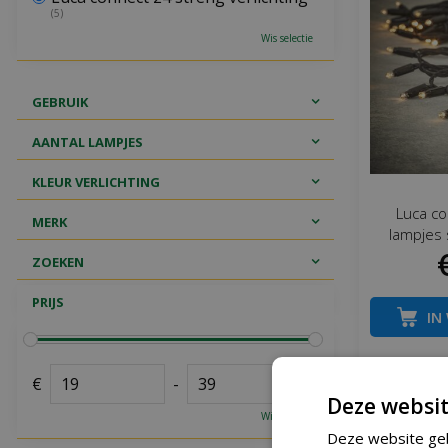
(5)
Wis selectie
GEBRUIK
AANTAL LAMPJES
KLEUR VERLICHTING
Luca co
MERK
lampjes 
ZOEKEN
PRIJS
IN
Mee
€
-
Deze websit
Wis selectie
Deze website geb