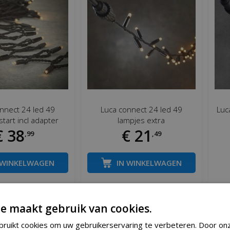
nnect 24 led 49
Luca connect 24 led 49
Luc
start incl adapter
lampjes extra
€
38
€
21
,
99
,
49
 WINKELWAGEN
IN WINKELWAGEN
r informatie
Meer informatie
e maakt gebruik van cookies.
ruikt cookies om uw gebruikerservaring te verbeteren. Door on