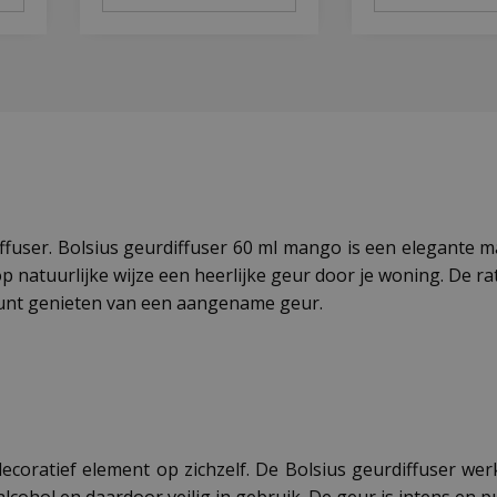
ffuser. Bolsius geurdiffuser 60 ml mango is een elegante ma
p natuurlijke wijze een heerlijke geur door je woning. De r
kunt genieten van een aangename geur.
 decoratief element op zichzelf. De Bolsius geurdiffuser werk
alcohol en daardoor veilig in gebruik. De geur is intens en p