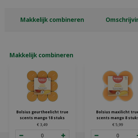
Makkelijk combineren
Omschrijvi
Makkelijk combineren
Bolsius geurtheelicht true
Bolsius maxilicht tru
scents mango 18 stuks
scents mango 8 stuk
€
3
,
49
€
5
,
99