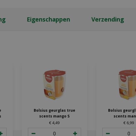
ng
Eigenschappen
Verzending
e
Bolsius geurglas true
Bolsius geurgl
s
scents mango S
scents man
€
4
,
49
€
6
,
99