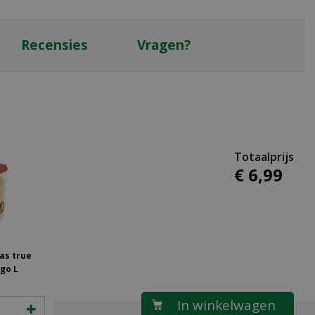
Recensies
Vragen?
€
6
,
99
as true
go L