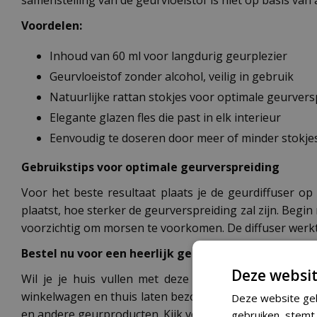
Voordelen:
Inhoud van 60 ml voor langdurig geurplezier
Geurvloeistof zonder alcohol, veilig in gebruik
Natuurlijke rattan stokjes voor optimale geurvers
Elegante glazen fles die past in elk interieur
Eenvoudig te doseren door meer of minder stokje
Gebruikstips voor optimale geurverspreiding
Voor het beste resultaat plaats je de geurdiffuser op
plaatst, hoe sterker de geurverspreiding zal zijn. Begi
voorzichtig om morsen te voorkomen. De diffuser werkt 
Bestel nu voor een heerlijk geurende woning
Deze websit
Wil je je huis vullen met deze heerlijke geur? Bes
winkelwagen en thuis laten bezorgen. Liever eerst zie
Deze website geb
en andere geurproducten. Kijk voor de dichtstbijzijnde 
gebruiken, stemt