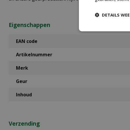
DETAILS WE
Eigenschappen
EAN code
Artikelnummer
Merk
Geur
Inhoud
Verzending