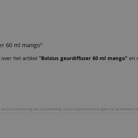
user 60 ml mango"
 over het artikel
"Bolsius geurdiffuser 60 ml mango"
en m
service of levering van uw bestelling. U kunt bijvoorbeeld in gaan op de kwaliteit 