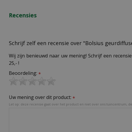
Recensies
Schrijf zelf een recensie over "Bolsius geurdiff
Wij zijn benieuwd naar uw mening! Schrijf een recensie
25,- !
Beoordeling:
*
Uw mening over dit product:
*
Let op: deze recensie gaat over het product en niet over ons tuincentrum, de 