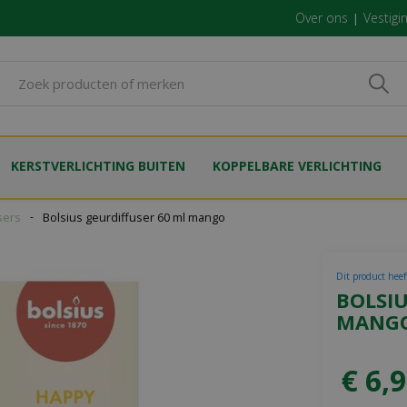
Over ons
Vestigi
KERSTVERLICHTING BUITEN
KOPPELBARE VERLICHTING
sers
Bolsius geurdiffuser 60 ml mango
Dit product heef
BOLSIU
MANG
€
6
,
9