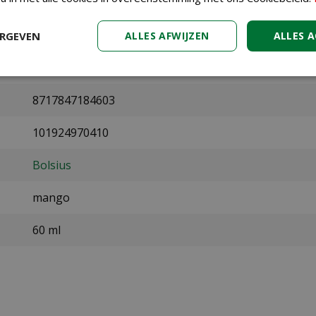
ERGEVEN
ALLES AFWIJZEN
ALLES 
8717847184603
101924970410
Bolsius
mango
60 ml