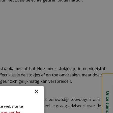
slaapkamer of hal. Hoe meer stokjes je in de vloeistof
fect kun je de stokjes af en toe omdraaien, maar doe dit
geur zich gelijkmatig kan verspreiden.
×
Onze tuincentra
ine. Je kunt het product eenvoudig toevoegen aan je
 ons deskundige personeel je graag adviseert over deze
ze website te
an Bolsius geurdiffusers.
Lees verder