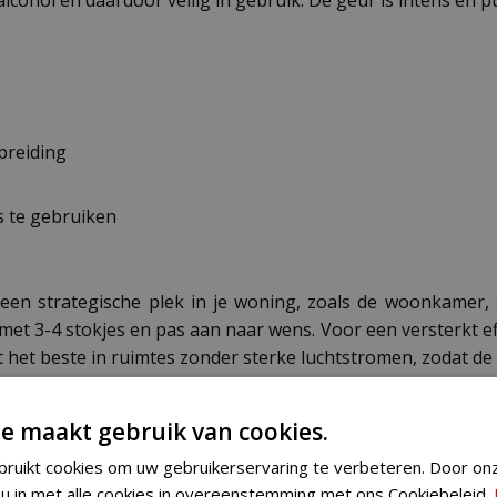
preiding
s te gebruiken
 een strategische plek in je woning, zoals de woonkamer, 
n met 3-4 stokjes en pas aan naar wens. Voor een versterkt ef
het beste in ruimtes zonder sterke luchtstromen, zodat de 
e maakt gebruik van cookies.
tel de Bolsius geurdiffuser 60 ml mango vandaag nog onl
n en ruiken? Bezoek dan een van onze fysieke winkels waar
ruikt cookies om uw gebruikerservaring te verbeteren. Door on
vestiging op
onze locatiepagina
en ervaar zelf de kwaliteit v
 u in met alle cookies in overeenstemming met ons Cookiebeleid.