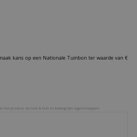
aak kans op een Nationale Tuinbon ter waarde van €
van het product, de look & feel en belangrijke eigenschappen.