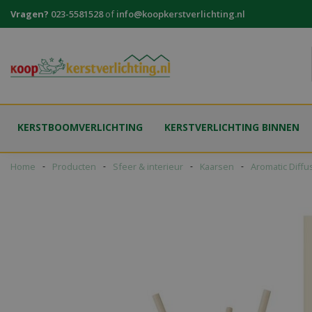
Ga
Vragen?
023-5581528
of
info@koopkerstverlichting.nl
naar
content
KERSTBOOMVERLICHTING
KERSTVERLICHTING BINNEN
Home
Producten
Sfeer & interieur
Kaarsen
Aromatic Diffu