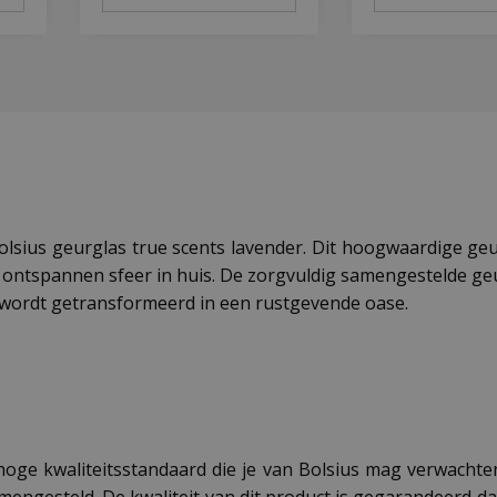
Bolsius geurglas true scents lavender. Dit hoogwaardige g
n ontspannen sfeer in huis. De zorgvuldig samengestelde geu
wordt getransformeerd in een rustgevende oase.
oge kwaliteitsstandaard die je van Bolsius mag verwachten
mengesteld. De kwaliteit van dit product is gegarandeerd dank