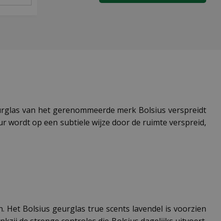
eurglas van het gerenommeerde merk Bolsius verspreidt
r wordt op een subtiele wijze door de ruimte verspreid,
. Het Bolsius geurglas true scents lavendel is voorzien
zij de strenge controles die Bolsius dagelijks uitvoert.