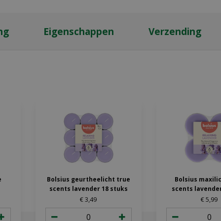
ng
Eigenschappen
Verzending
e
Bolsius geurtheelicht true
Bolsius maxili
scents lavender 18 stuks
scents lavender
€
3
,
49
€
5
,
99