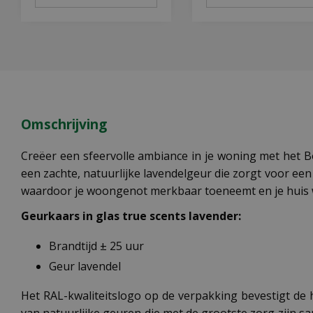
Omschrijving
Creëer een sfeervolle ambiance in je woning met het 
een zachte, natuurlijke lavendelgeur die zorgt voor ee
waardoor je woongenot merkbaar toeneemt en je huis 
Geurkaars in glas true scents lavender:
Brandtijd ± 25 uur
Geur lavendel
Het RAL-kwaliteitslogo op de verpakking bevestigt de h
van natuurlijke geuren die met de grootste zorg zijn sa