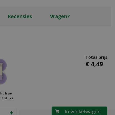
Recensies
Vragen?
€
4
,
49
cht true
 8 stuks