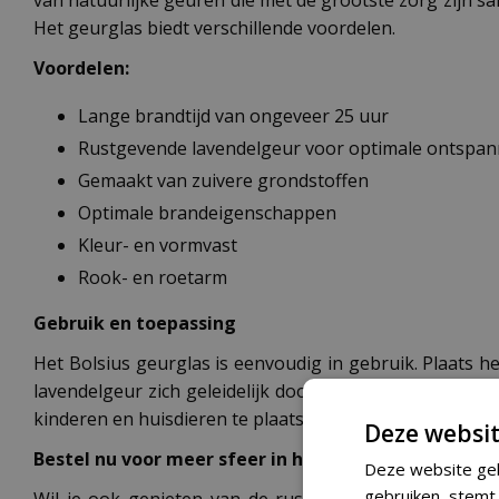
Het geurglas biedt verschillende voordelen.
Voordelen:
Lange brandtijd van ongeveer 25 uur
Rustgevende lavendelgeur voor optimale ontspan
Gemaakt van zuivere grondstoffen
Optimale brandeigenschappen
Kleur- en vormvast
Rook- en roetarm
Gebruik en toepassing
Het Bolsius geurglas is eenvoudig in gebruik. Plaats 
lavendelgeur zich geleidelijk door de ruimte verspreidt
kinderen en huisdieren te plaatsen. Knip de lont regel
Deze websit
Bestel nu voor meer sfeer in huis
Deze website geb
gebruiken, stemt