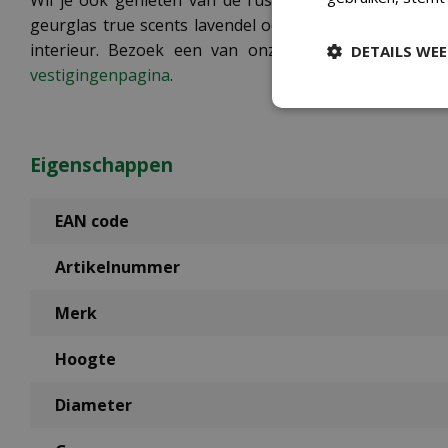
Wil je ook genieten van de rustgevende lavendelgeur 
geurglas true scents lavendel ook bekijken en kopen 
interieur. Bezoek een van onze vestigingen en ont
DETAILS WE
vestigingenpagina
.
Eigenschappen
EAN code
Artikelnummer
Merk
Hoogte
Diameter