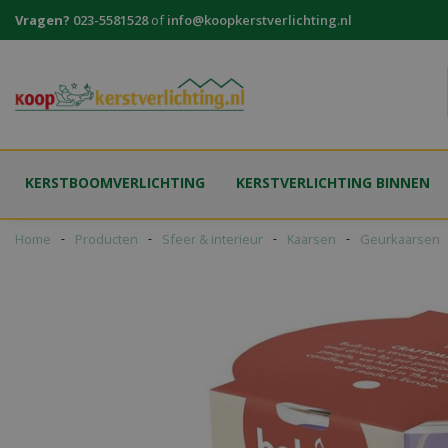
Ga
Vragen?
023-5581528
of
info@koopkerstverlichting.nl
naar
content
KERSTBOOMVERLICHTING
KERSTVERLICHTING BINNEN
Home
Producten
Sfeer & interieur
Kaarsen
Geurkaarsen