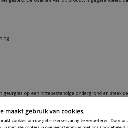
ning
het geurglas op een hittebestendige ondergrond en steek d
. Voor optimale veiligheid is het belangrijk om de kaars noo
matig bij tot ongeveer 1 cm voor een optimale verbranding e
e maakt gebruik van cookies.
ruikt cookies om uw gebruikerservaring te verbeteren. Door on
 u in met alle cookies in overeenstemming met ons Cookiebeleid.