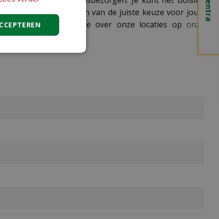
online en laat het thuisbezorgen. Je kunt het Bolsius
 je graag bij het maken van de juiste keuze voor jouw
ijk voor meer informatie over onze locaties op
onze
ACCEPTEREN