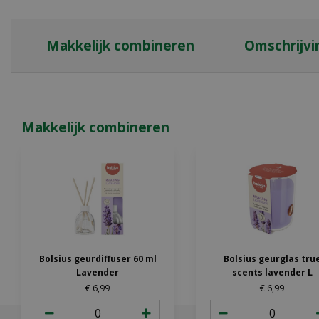
Makkelijk combineren
Omschrijvi
Makkelijk combineren
Bolsius geurdiffuser 60 ml
Bolsius geurglas tru
Lavender
scents lavender L
€
6
,
99
€
6
,
99