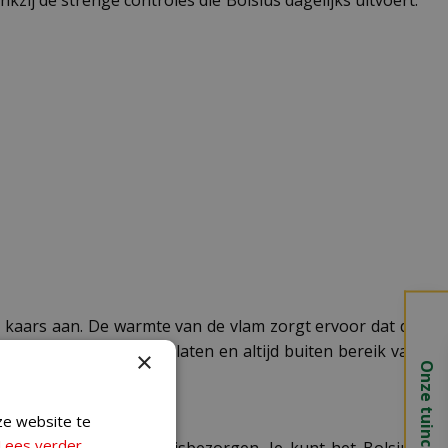
e kaars aan. De warmte van de vlam zorgt ervoor dat de
it onbeheerd achter te laten en altijd buiten bereik van
×
Onze tuincentra
n langere levensduur.
ze website te
Lees verder