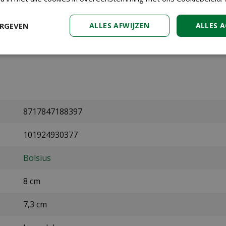
van het Bolsius geurglas? Bestel het product eenvoudig 
in een van onze fysieke winkels. Onze medewerkers helpen
dek ons uitgebreide assortiment aan sfeerartikelen. K
ERGEVEN
ALLES AFWIJZEN
ALLES 
8717847188397
101924930377
Bolsius
8 cm
7,3 cm