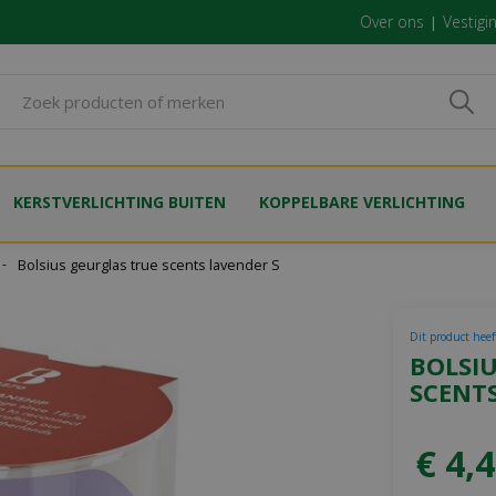
Over ons
Vestigi
KERSTVERLICHTING BUITEN
KOPPELBARE VERLICHTING
Bolsius geurglas true scents lavender S
Dit product heef
BOLSI
SCENT
€
4
,
4