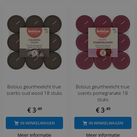
Bolsius geurtheelicht true
Bolsius geurtheelicht true
scents oud wood 18 stuks
scents pomegranate 18
stuks
€
3
,
49
€
3
,
49
IN WINKELWAGEN
IN WINKELWAGEN
Meer informatie
Meer informatie