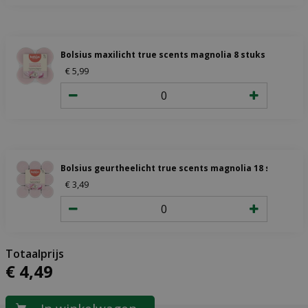
Bolsius maxilicht true scents magnolia 8 stuks
€
5
,
99
Bolsius geurtheelicht true scents magnolia 18 stuks
€
3
,
49
€
4
,
49