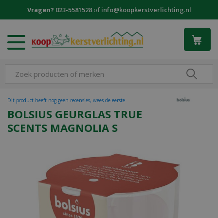
G
Vragen?
023-5581528
of
info@koopkerstverlichting.nl
a
n
a
a
r
c
o
n
t
Dit product heeft nog geen recensies, wees de eerste
e
BOLSIUS GEURGLAS TRUE
n
SCENTS MAGNOLIA S
t