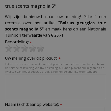
true scents magnolia S"
Wij zijn benieuwd naar uw mening! Schrijf een
recensie over het artikel
"Bolsius geurglas true
scents magnolia S"
en maak kans op een Nationale
Tuinbon ter waarde van € 25,- !
Beoordeling:
*
Uw mening over dit product:
*
Let op: deze recensie gaat over het product en niet over ons tuincentrum,
de service of levering van uw bestelling. U kunt bijvoorbeeld in gaan op de
kwaliteit van het product, de look & feel en belangrijke eigenschappen.
Naam (zichtbaar op website):
*