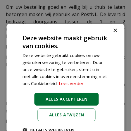
Om uw bestelling goed en veilig bij u thuis te laten
bezorgen maken wij gebruik van PostNL. De levertijd
bedraagt doorgaans tussen de 1 en 2
×
werkdagen. Deze bezorgtijd geldt zowel voor
Nederland als België.
Deze website maakt gebruik
van cookies.
Bezorgkosten Nederland:
Deze website gebruikt cookies om uw
Bestellingen van € 49,95 of meer verzenden wij gratis
gebruikerservaring te verbeteren. Door
binnen Nederland.
onze website te gebruiken, stemt u in
met alle cookies in overeenstemming met
€ 6,99 voor bestellingen onder € 49,95 voor de
ons Cookiebeleid.
Lees verder
rest van de producten die via pakketpost worden
verzonden.
ALLES ACCEPTEREN
De juiste verzendkosten worden in de laatste stap van
de winkelwagen berekend.
ALLES AFWIJZEN
Bezorgkosten overige landen:
DETAILS WEERGEVEN