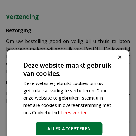
Verzending
Bezorging:
Om uw bestelling goed en veilig bij u thuis te laten
bezorgen maken wij gebruik van PostNL. De levertijd
×
bedraagt doorgaans tussen de 1 en 2
werkdagen. Deze bezorgtijd geldt zowel voor
Deze website maakt gebruik
Nederland als België.
van cookies.
Bezorgkosten Nederland:
Deze website gebruikt cookies om uw
gebruikerservaring te verbeteren. Door
Bestellingen van € 49,95 of meer verzenden wij gratis
onze website te gebruiken, stemt u in
binnen Nederland.
met alle cookies in overeenstemming met
ons Cookiebeleid.
Lees verder
€ 6,99 voor bestellingen onder € 49,95 voor de
rest van de producten die via pakketpost worden
verzonden.
ALLES ACCEPTEREN