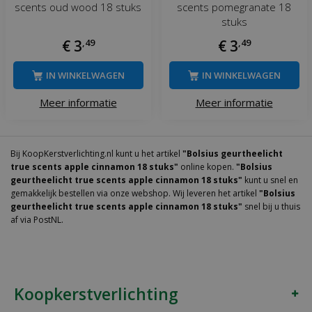
scents oud wood 18 stuks
scents pomegranate 18
stuks
€
3
,
49
€
3
,
49
IN WINKELWAGEN
IN WINKELWAGEN
Meer informatie
Meer informatie
Bij KoopKerstverlichting.nl kunt u het artikel
"Bolsius geurtheelicht
true scents apple cinnamon 18 stuks"
online kopen.
"Bolsius
geurtheelicht true scents apple cinnamon 18 stuks"
kunt u snel en
gemakkelijk bestellen via onze webshop. Wij leveren het artikel
"Bolsius
geurtheelicht true scents apple cinnamon 18 stuks"
snel bij u thuis
af via PostNL.
Koopkerstverlichting