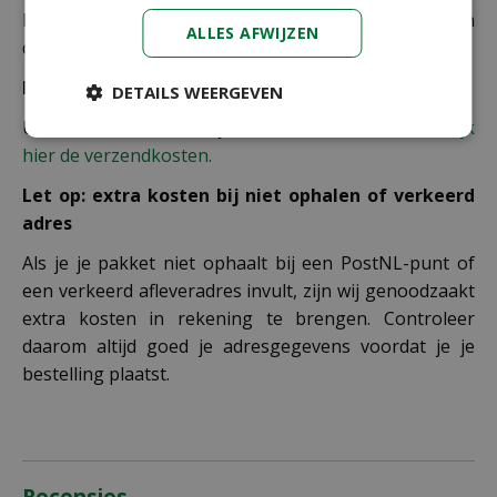
De juiste verzendkosten worden in de laatste stap van
ALLES AFWIJZEN
de winkelwagen berekend.
Bezorgkosten overige landen:
DETAILS WEERGEVEN
Uiteraard verzenden wij ook buiten Nederland,
bekijk
hier de verzendkosten.
Let op: extra kosten bij niet ophalen of verkeerd
adres
Als je je pakket niet ophaalt bij een PostNL-punt of
een verkeerd afleveradres invult, zijn wij genoodzaakt
extra kosten in rekening te brengen. Controleer
daarom altijd goed je adresgegevens voordat je je
bestelling plaatst.
Recensies