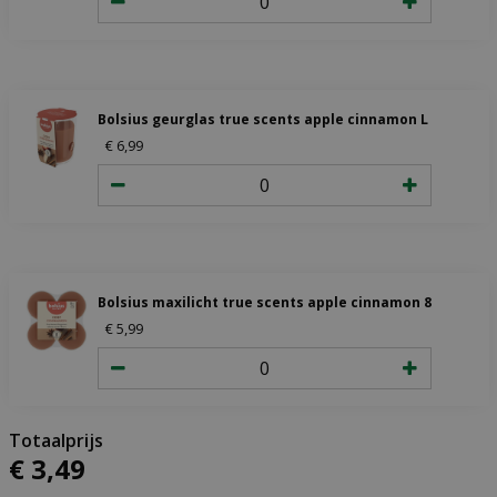
Bolsius geurglas true scents apple cinnamon L
€
6
,
99
Bolsius maxilicht true scents apple cinnamon 8 stuks
€
5
,
99
€
3
,
49