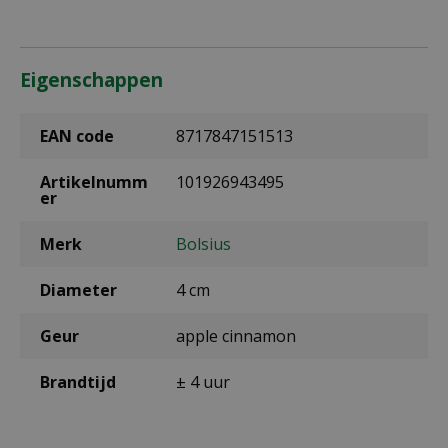
Eigenschappen
EAN code
8717847151513
Artikelnumm
101926943495
er
Merk
Bolsius
Diameter
4 cm
Geur
apple cinnamon
Brandtijd
± 4 uur