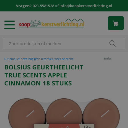
G
Vragen?
023-5581528
of
info@koopkerstverlichting.nl
a
n
a
a
r
c
o
n
t
Dit product heeft nog geen recensies, wees de eerste
e
BOLSIUS GEURTHEELICHT
n
TRUE SCENTS APPLE
t
CINNAMON 18 STUKS