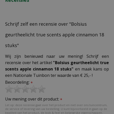
Schrijf zelf een recensie over "Bolsius
geurtheelicht true scents apple cinnamon 18
stuks"
Wij zijn benieuwd naar uw mening! Schrijf een
recensie over het artikel
"Bolsius geurtheelicht true
scents apple cinnamon 18 stuks"
en maak kans op
een Nationale Tuinbon ter waarde van € 25,- !
Beoordeling:
*
Uw mening over dit product:
*
Let op: deze recensie gaat over het product en niet over ons tuincentrum,
de service of levering van uw bestelling. U kunt bijvoorbeeld in gaan op de
kwaliteit van het product, de look & feel en belangrijke eigenschappen.