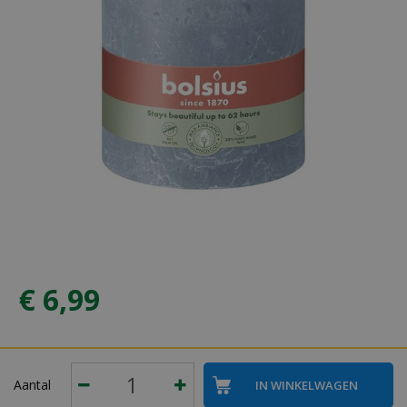
€
6
,
99
Aantal