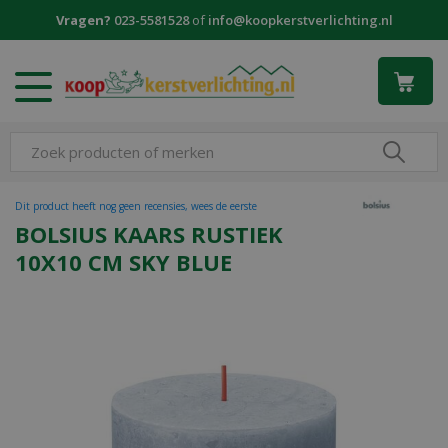
G
Vragen?
023-5581528
of
info@koopkerstverlichting.nl
a
n
a
a
r
c
o
n
t
Dit product heeft nog geen recensies, wees de eerste
e
BOLSIUS KAARS RUSTIEK
n
10X10 CM SKY BLUE
t