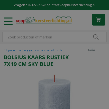
G
Vragen?
023-5581528
of
info@koopkerstverlichting.nl
a
n
a
a
r
c
o
n
t
Dit product heeft nog geen recensies, wees de eerste
e
BOLSIUS KAARS RUSTIEK
n
7X19 CM SKY BLUE
t