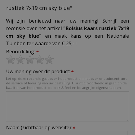
rustiek 7x19 cm sky blue"
Wij zijn benieuwd naar uw mening! Schrijf een
recensie over het artikel
"Bolsius kaars rustiek 7x19
cm sky blue"
en maak kans op een Nationale
Tuinbon ter waarde van € 25,- !
Beoordeling:
*
Uw mening over dit product:
*
Let op: deze recensie gaat over het product en niet over ons tuincentrum,
de service of levering van uw bestelling. U kunt bijvoorbeeld in gaan op de
kwaliteit van het product, de look & feel en belangrijke eigenschappen.
Naam (zichtbaar op website):
*