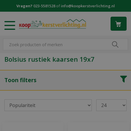
G
Vragen?
023-5581528
of
info@koopkerstverlichting.nl
a
n
a
a
r
c
o
n
Bolsius rustiek kaarsen 19x7
t
e
n
Toon filters
t