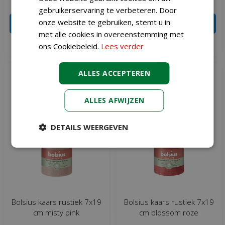
€
5
€
5
gebruikerservaring te verbeteren. Door
onze website te gebruiken, stemt u in
IN WINKELWAGEN
IN WINKELWAGEN
met alle cookies in overeenstemming met
Meer informatie
Meer informatie
ons Cookiebeleid.
Lees verder
ALLES ACCEPTEREN
ALLES AFWIJZEN
DETAILS WEERGEVEN
Bolsius kaars rustiek 7x19
Bolsius kaars rustiek 7x19
cm misty pink
cm blossom roze