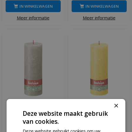
IN WINKELWAGEN
IN WINKELWAGEN
Meer informatie
Meer informatie
×
Bolsius kaars rustiek 7x19
Bolsius kaars rustiek 7x19
Deze website maakt gebruik
cm sandy grey
cm sunny yellow
van cookies.
Deze website gebruikt cookies om uw
,
99
,
99