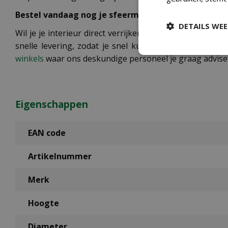
Bestel vandaag nog je sfeermaker
DETAILS WE
Wil je je interieur direct verrijken met deze prachtig
snelle levering, zodat je snel kunt genieten van de 
winkels
waar ons deskundige personeel je graag adviseer
Eigenschappen
EAN code
Artikelnummer
Merk
Hoogte
Diameter