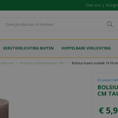
Over ons
Vestigi
KERSTVERLICHTING BUITEN
KOPPELBARE VERLICHTING
k kaarsen
Bolsius rustiek kaarsen 19x7
Bolsius kaars rustiek 7x19 c
Dit product heef
BOLSIU
CM TA
€
5
,
9