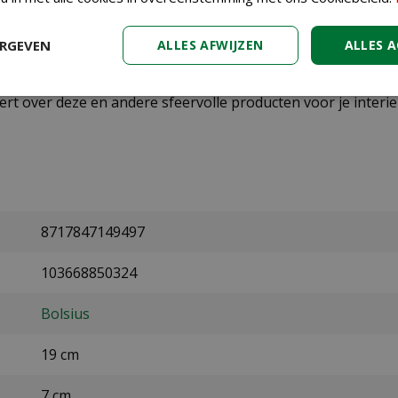
ERGEVEN
ALLES AFWIJZEN
ALLES 
e Bolsius kaars rustiek 7x19 cm taupe? Bestel hem eenvoud
warme sfeer die deze kaars brengt. Liever eerst de kaars
t over deze en andere sfeervolle producten voor je interie
8717847149497
103668850324
Bolsius
19 cm
7 cm