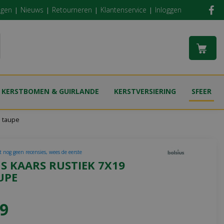
ngen
Nieuws
Retourneren
Klantenservice
Inloggen
KERSTBOMEN & GUIRLANDE
KERSTVERSIERING
SFEER
m taupe
t nog geen recensies, wees de eerste
S KAARS RUSTIEK 7X19
UPE
9