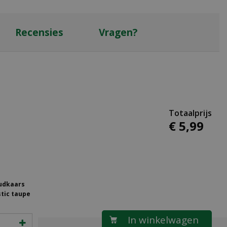
Recensies
Vragen?
€
5
,
99
oudkaars
stic taupe