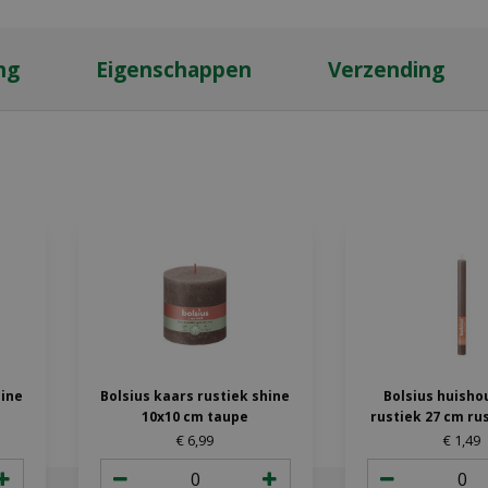
ng
Eigenschappen
Verzending
hine
Bolsius kaars rustiek shine
Bolsius huish
10x10 cm taupe
rustiek 27 cm ru
€
6
,
99
€
1
,
49