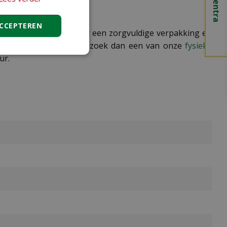
ACCEPTEREN
ig online. We zorgen voor een zorgvuldige verpakking en
 in het echt bekijken? Bezoek dan een van onze
fysieke
ur.