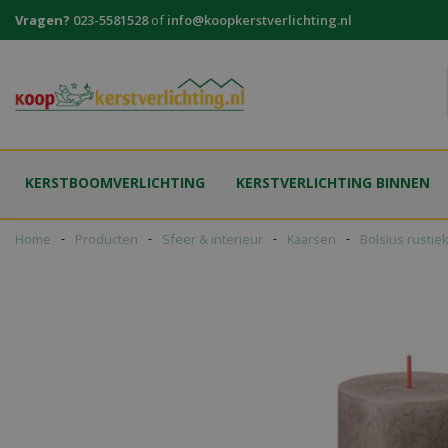
Ga
Vragen?
023-5581528
of
info@koopkerstverlichting.nl
naar
content
KERSTBOOMVERLICHTING
KERSTVERLICHTING BINNEN
Home
Producten
Sfeer & interieur
Kaarsen
Bolsius rustie