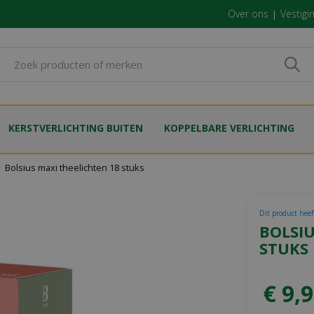
Over ons
Vestigi
KERSTVERLICHTING BUITEN
KOPPELBARE VERLICHTING
Bolsius maxi theelichten 18 stuks
Dit product heef
BOLSIU
STUKS
€
9
,
9