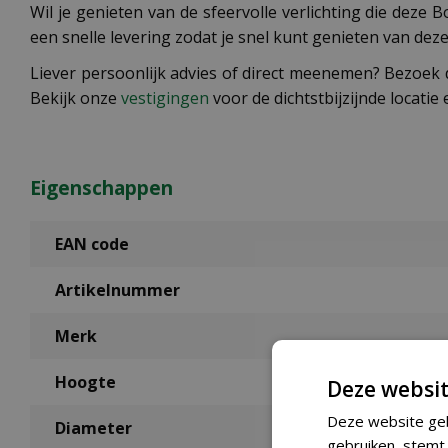
Wil je genieten van de sfeervolle verlichting die deze
een snelle levering zodat je snel kunt genieten van deze
Liever persoonlijk advies of direct meenemen? Bezoek 
Bekijk onze
vestigingen
voor de dichtstbijzijnde locatie
Eigenschappen
EAN code
Artikelnummer
Merk
Hoogte
Deze websit
Deze website geb
Diameter
gebruiken, stemt