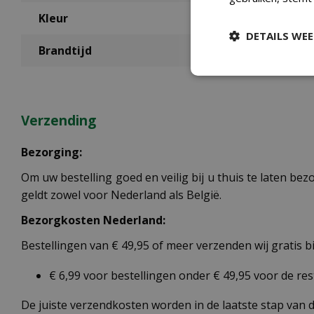
Kleur
DETAILS WE
Brandtijd
Verzending
Bezorging:
Om uw bestelling goed en veilig bij u thuis te laten b
geldt zowel voor Nederland als België.
Bezorgkosten Nederland:
Bestellingen van € 49,95 of meer verzenden wij gratis 
€ 6,99 voor bestellingen onder € 49,95 voor de re
De juiste verzendkosten worden in de laatste stap van