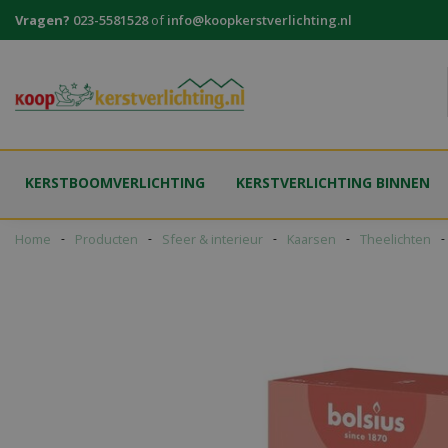
Ga
Vragen?
023-5581528
of
info@koopkerstverlichting.nl
naar
content
KERSTBOOMVERLICHTING
KERSTVERLICHTING BINNEN
Home
Producten
Sfeer & interieur
Kaarsen
Theelichten