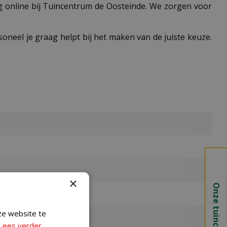
dig online bij Tuincentrum de Oosteinde. We zorgen voor
neel je graag helpt bij het maken van de juiste keuze.
×
Onze tuincentra
ze website te
Lees verder