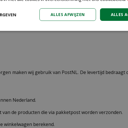
zilver
ERGEVEN
ALLES AFWIJZEN
ALLES 
± 10 uur
ezorgen maken wij gebruik van PostNL. De levertijd bedraag
binnen Nederland.
st van de producten die via pakketpost worden verzonden.
 de winkelwagen berekend.