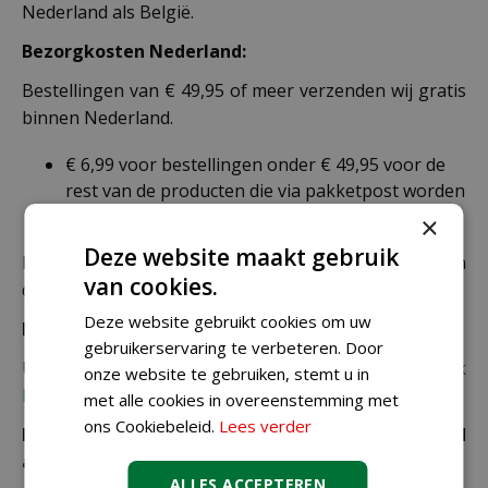
Nederland als België.
Bezorgkosten Nederland:
Bestellingen van € 49,95 of meer verzenden wij gratis
binnen Nederland.
€ 6,99 voor bestellingen onder € 49,95 voor de
rest van de producten die via pakketpost worden
verzonden.
×
Deze website maakt gebruik
De juiste verzendkosten worden in de laatste stap van
van cookies.
de winkelwagen berekend.
Deze website gebruikt cookies om uw
Bezorgkosten overige landen:
gebruikerservaring te verbeteren. Door
Uiteraard verzenden wij ook buiten Nederland,
bekijk
onze website te gebruiken, stemt u in
hier de verzendkosten.
met alle cookies in overeenstemming met
ons Cookiebeleid.
Lees verder
Let op: extra kosten bij niet ophalen of verkeerd
adres
ALLES ACCEPTEREN