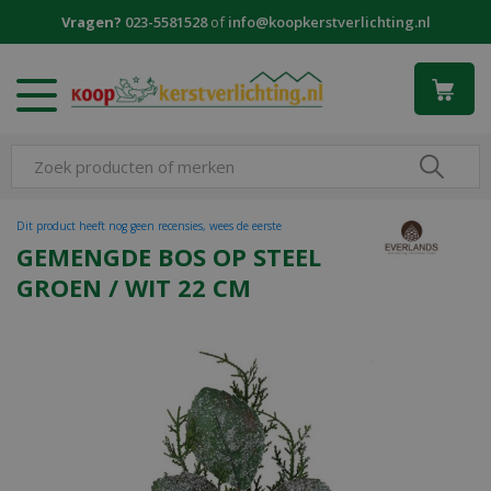
G
Vragen?
023-5581528
of
info@koopkerstverlichting.nl
a
n
a
a
r
c
o
n
t
Dit product heeft nog geen recensies, wees de eerste
e
GEMENGDE BOS OP STEEL
n
GROEN / WIT 22 CM
t