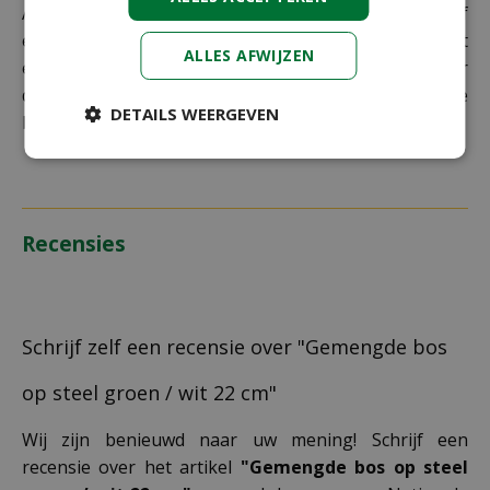
Als je je pakket niet ophaalt bij een PostNL-punt of
een verkeerd afleveradres invult, zijn wij genoodzaakt
ALLES AFWIJZEN
extra kosten in rekening te brengen. Controleer
daarom altijd goed je adresgegevens voordat je je
DETAILS WEERGEVEN
bestelling plaatst.
Recensies
Schrijf zelf een recensie over "Gemengde bos
op steel groen / wit 22 cm"
Wij zijn benieuwd naar uw mening! Schrijf een
recensie over het artikel
"Gemengde bos op steel