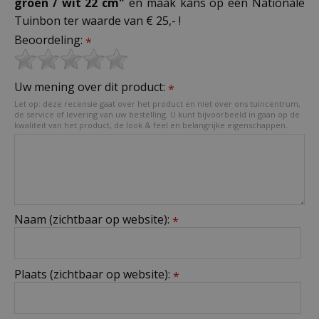
groen / wit 22 cm"
en maak kans op een Nationale
Tuinbon ter waarde van € 25,- !
Beoordeling:
*
Uw mening over dit product:
*
Let op: deze recensie gaat over het product en niet over ons tuincentrum,
de service of levering van uw bestelling. U kunt bijvoorbeeld in gaan op de
kwaliteit van het product, de look & feel en belangrijke eigenschappen.
Naam (zichtbaar op website):
*
Plaats (zichtbaar op website):
*