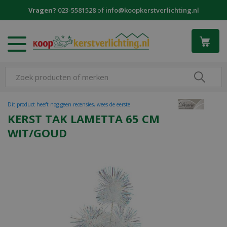
G
Vragen?
023-5581528
of
info@koopkerstverlichting.nl
a
n
a
a
r
c
o
n
t
Dit product heeft nog geen recensies, wees de eerste
e
KERST TAK LAMETTA 65 CM
n
WIT/GOUD
t