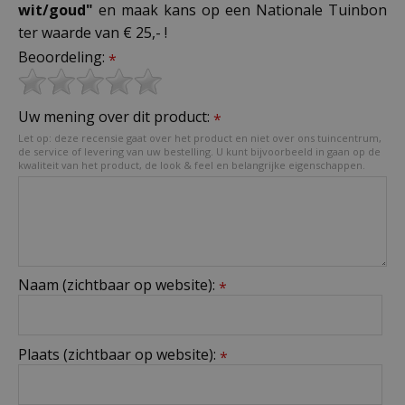
wit/goud"
en maak kans op een Nationale Tuinbon
ter waarde van € 25,- !
Beoordeling:
*
Uw mening over dit product:
*
Let op: deze recensie gaat over het product en niet over ons tuincentrum,
de service of levering van uw bestelling. U kunt bijvoorbeeld in gaan op de
kwaliteit van het product, de look & feel en belangrijke eigenschappen.
Naam (zichtbaar op website):
*
Plaats (zichtbaar op website):
*