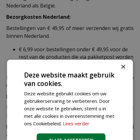
Nederland als België.
Bezorgkosten Nederland:
Bestellingen van € 49,95 of meer verzenden wij gratis
binnen Nederland.
€ 6,99 voor bestellingen onder € 49,95 voor de
rest van de producten die via pakketpost worden
verzonden.
×
Deze website maakt gebruik
De juiste verzendkosten worden in de laatste stap van
van cookies.
de winkelwagen berekend.
Deze website gebruikt cookies om uw
Bezorgkosten overige landen:
gebruikerservaring te verbeteren. Door
Uiteraard verzenden wij ook buiten Nederland,
bekijk
onze website te gebruiken, stemt u in
hier de verzendkosten.
met alle cookies in overeenstemming met
ons Cookiebeleid.
Lees verder
Let op: extra kosten bij niet ophalen of verkeerd
adres