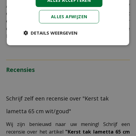
ALLES ACCEPTEREN
Als je je pakket niet ophaalt bij een PostNL-punt of
een verkeerd afleveradres invult, zijn wij genoodzaakt
ALLES AFWIJZEN
extra kosten in rekening te brengen. Controleer
daarom altijd goed je adresgegevens voordat je je
DETAILS WEERGEVEN
bestelling plaatst.
Recensies
Schrijf zelf een recensie over "Kerst tak
lametta 65 cm wit/goud"
Wij zijn benieuwd naar uw mening! Schrijf een
recensie over het artikel
"Kerst tak lametta 65 cm